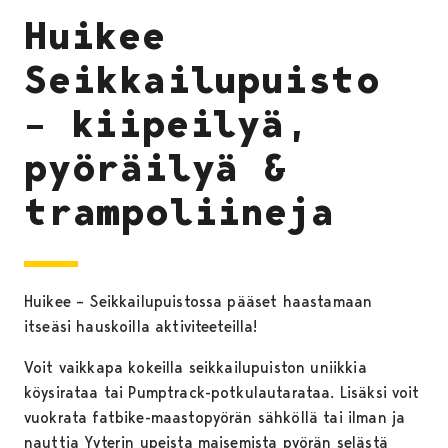
Huikee
Seikkailupuisto
– kiipeilyä,
pyöräilyä &
trampoliineja
Huikee – Seikkailupuistossa pääset haastamaan
itseäsi hauskoilla aktiviteeteilla!
Voit vaikkapa kokeilla seikkailupuiston uniikkia
köysirataa tai Pumptrack-potkulautarataa. Lisäksi voit
vuokrata fatbike-maastopyörän sähköllä tai ilman ja
nauttia Yyterin upeista maisemista pyörän selästä