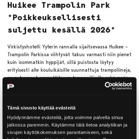
Huikee Trampolin Park
*Poikkeuksellisesti
suljettu kesällä 2026*
Virkistyshotelli Yyterin rannalla sijaitsevassa Huikee –
Trampolin Parkissa viihtyvät takuu varmasti niin pienet
kuin isommatkin hyppijät, sillä puistosta löytyy
erityisesti alle kouluikäisille suunnattuja trampoliineja,
megatrampat ammattitason temppuilijoille sekä myös
jättimäinen bungee-trampoliini, jolla voit kokea
superkorkeat pomput ja hurjat voltit turvallisesti
vyötärövaljaissa.
Tämä sivusto käyttää evästeitä
Tekemistä löytyy siis varmasti jokaiseen makuun: ei siis
Hyödynnämme evästeitä, jotta voimme palvella sinua
muuta kuin suunta kohti Huikee – Seikkailupuistoa
jatkossa paremmin. Käytämme tätä tietoa analytiikan ja
sekä uusia seikkailuja!
sivujen käyttökokemuksen parantamiseen, sekä