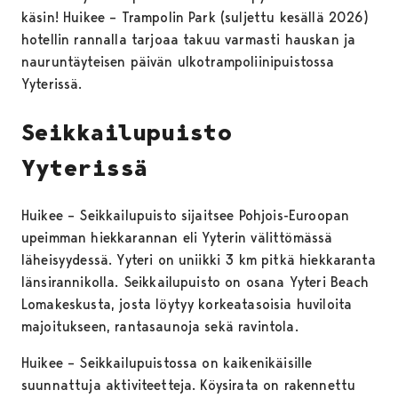
käsin! Huikee – Trampolin Park (suljettu kesällä 2026)
hotellin rannalla tarjoaa takuu varmasti hauskan ja
nauruntäyteisen päivän ulkotrampoliinipuistossa
Yyterissä.
Seikkailupuisto
Yyterissä
Huikee – Seikkailupuisto sijaitsee Pohjois-Euroopan
upeimman hiekkarannan eli Yyterin välittömässä
läheisyydessä. Yyteri on uniikki 3 km pitkä hiekkaranta
länsirannikolla. Seikkailupuisto on osana Yyteri Beach
Lomakeskusta, josta löytyy korkeatasoisia huviloita
majoitukseen, rantasaunoja sekä ravintola.
Huikee – Seikkailupuistossa on kaikenikäisille
suunnattuja aktiviteetteja. Köysirata on rakennettu