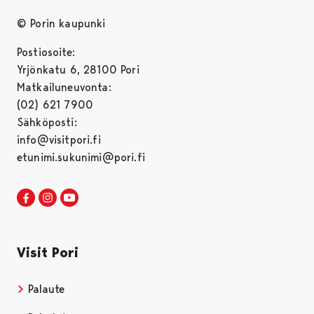
© Porin kaupunki
Postiosoite:
Yrjönkatu 6, 28100 Pori
Matkailuneuvonta:
(02) 621 7900
Sähköposti:
info@visitpori.fi
etunimi.sukunimi@pori.fi
Visit Pori Facebookissa
Avautuu uudessa välilehdessä
Visit Pori Instagrammissa
Avautuu uudessa välilehdessä
Visit Pori JuuTuubissa
Avautuu uudessa välilehdessä
Visit Pori
Palaute