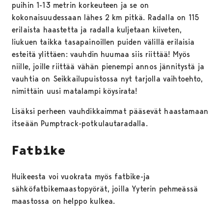
puihin 1-13 metrin korkeuteen ja se on
kokonaisuudessaan lähes 2 km pitkä. Radalla on 115
erilaista haastetta ja radalla kuljetaan kiiveten,
liukuen taikka tasapainoillen puiden välillä erilaisia
esteitä ylittäen: vauhdin huumaa siis riittää! Myös
niille, joille riittää vähän pienempi annos jännitystä ja
vauhtia on Seikkailupuistossa nyt tarjolla vaihtoehto,
nimittäin uusi matalampi köysirata!
Lisäksi perheen vauhdikkaimmat pääsevät haastamaan
itseään Pumptrack-potkulautaradalla.
Fatbike
Huikeesta voi vuokrata myös fatbike-ja
sähköfatbikemaastopyörät, joilla Yyterin pehmeässä
maastossa on helppo kulkea.