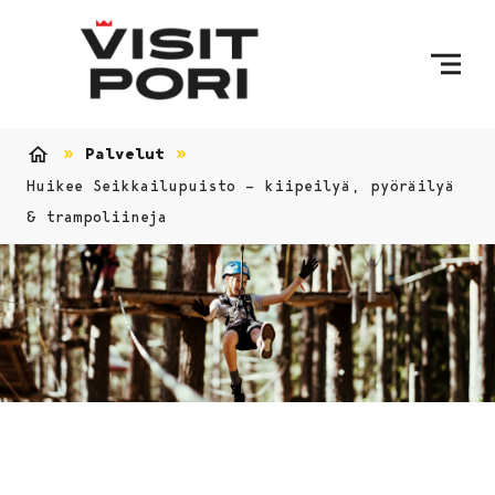
Ohita sisältö
Palvelut
Etusivu
Huikee Seikkailupuisto – kiipeilyä, pyöräilyä
& trampoliineja