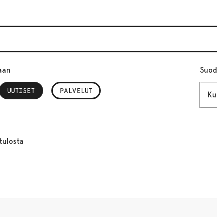
aan
Suod
Kuuk
UUTISET
, VALITTU
PALVELUT
tulosta