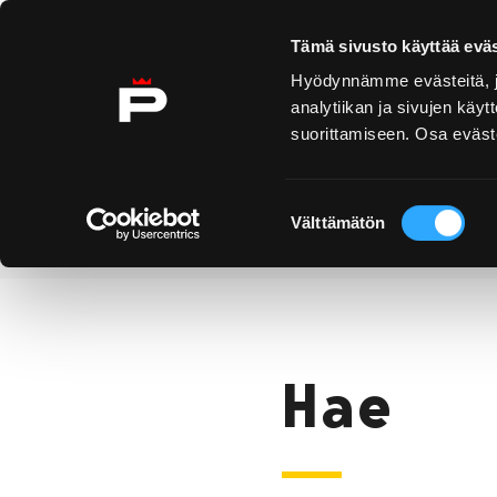
Ohita sisältö
Tämä sivusto käyttää eväs
Hyödynnämme evästeitä, jo
analytiikan ja sivujen kä
suorittamiseen. Osa eväste
Yyteri
Kirjurinluoto
Näe 
ko
Suostumuksen
Välttämätön
valinta
Hae
Etusivu
Hae