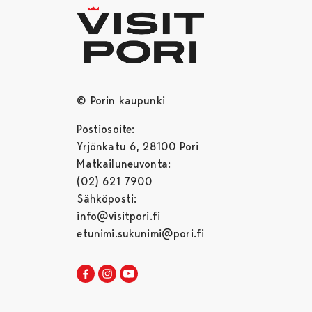
© Porin kaupunki
Postiosoite:
Yrjönkatu 6, 28100 Pori
Matkailuneuvonta:
(02) 621 7900
Sähköposti:
info@visitpori.fi
etunimi.sukunimi@pori.fi
Visit Pori Facebookissa
Avautuu uudessa välilehdessä
Visit Pori Instagrammissa
Avautuu uudessa välilehdessä
Visit Pori JuuTuubissa
Avautuu uudessa välilehdessä