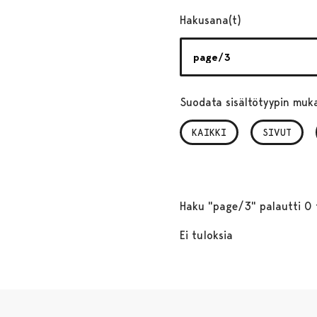
Hakusana(t)
Suodata sisältötyypin muk
KAIKKI
SIVUT
Haku "page/3" palautti 0 
Ei tuloksia