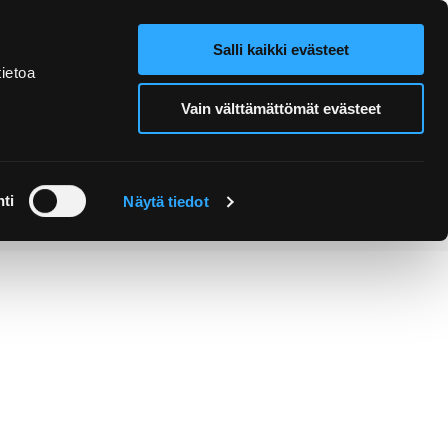
Salli kaikki evästeet
Verkkokauppa
Hae sivustolta
ietoa
Vain välttämättömät evästeet
Retket ja
Järjestä
opastukset
tapahtuma
ti
Näytä tiedot