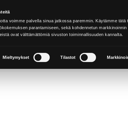
teitä
Suomeksi
tta voimme palvella sinua jatkossa paremmin. Käytämme tätä t
yttökokemuksen parantamiseen, sekä kohdennetun markkinoinnin
istä ovat välttämättömiä sivuston toiminnallisuuden kannalta.
ja
Majoitu ja
Luonto ja
e
nauti
retkeily
Mieltymykset
Tilastot
Markkinoin