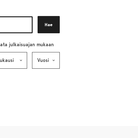
Hae
ata julkaisuajan mukaan
ausi, valinta lähettää lomakkeen
Vuosi, valinta lähettää lomakkeen