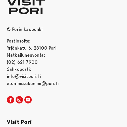
© Porin kaupunki
Postiosoite:
Yrjönkatu 6, 28100 Pori
Matkailuneuvonta:
(02) 621 7900
Sähköposti:
info@visitpori.fi
etunimi.sukunimi@pori.fi
Visit Pori Facebookissa
Avautuu uudessa välilehdessä
Visit Pori Instagrammissa
Avautuu uudessa välilehdessä
Visit Pori JuuTuubissa
Avautuu uudessa välilehdessä
Visit Pori