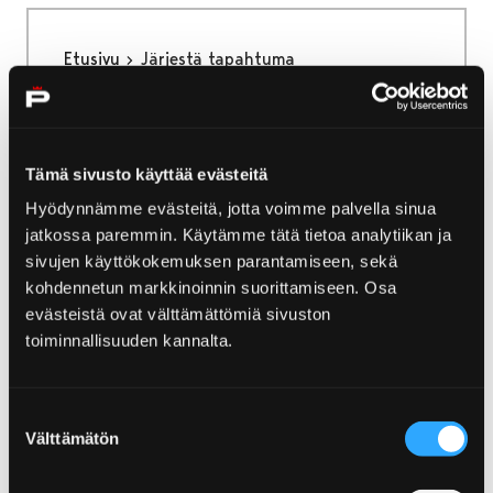
Etusivu
Järjestä tapahtuma
Järjestä tapahtuma
Meillä Visit Porissa on kyky yhdistää
Tämä sivusto käyttää evästeitä
tapahtumanjärjestäjän tarpeet ja Porin
Hyödynnämme evästeitä, jotta voimme palvella sinua
tarjoamat mahdollisuudet toimivaksi
jatkossa paremmin. Käytämme tätä tietoa analytiikan ja
kokonaisuudeksi. Yksi Visit Porin tärkeistä
sivujen käyttökokemuksen parantamiseen, sekä
taidoista on saada asiat sujumaan ja
kohdennetun markkinoinnin suorittamiseen. Osa
tapahtuma onnistumaan.
evästeistä ovat välttämättömiä sivuston
toiminnallisuuden kannalta.
Suostumuksen
Etusivu
Tapahtuma-alueet
Välttämätön
valinta
Tapahtuma-alueet