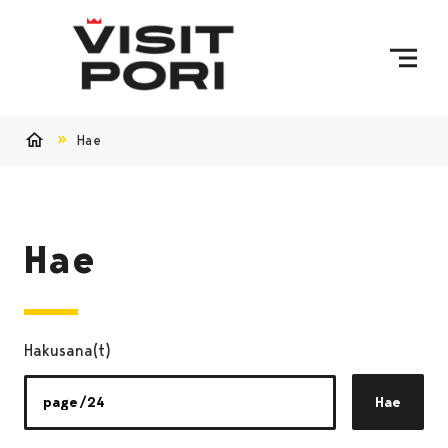
Ohita sisältö
Hae
Etusivu
Hae
Hakusana(t)
Hae