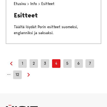
Etusivu
Info
Esitteet
Esitteet
Täältä löydät Porin esitteet suomeksi,
englanniksi ja saksaksi.
1
2
3
4
5
6
7
Previous page
…
12
Next page