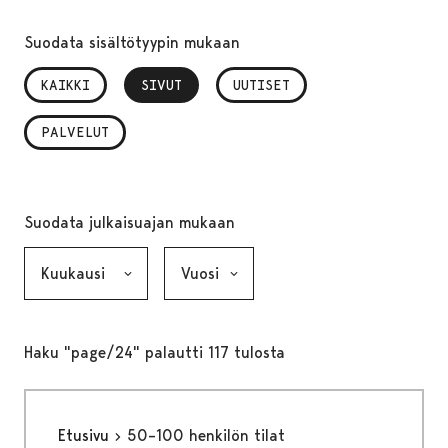
Suodata sisältötyypin mukaan
KAIKKI
SIVUT
, VALITTU
UUTISET
PALVELUT
Suodata julkaisuajan mukaan
Kuukausi, valinta lähettää lomakkeen
Vuosi, valinta lähettää lomakkeen
Haku "page/24" palautti 117 tulosta
Etusivu
50–100 henkilön tilat