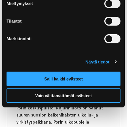
Mieltymykset
Kesän uniikeimmat ja tapahtumakäyttöön
varustellut ulkotapahtuma-alueet ja
Tilastot
talvikauden tunnelmallisimmat
tapahtumahallit löydät Porista.
Markkinointi
Näytä tiedot
Etusivu
Kirjurinluoto
Kirjurinluoto
Salli kaikki evästeet
Etelärantaa vastapäätä keskellä
Vain välttämättömät evästeet
Kokemäenjokea sijaitseva Kirjurinluoto on
Porin keskuspuisto. Kirjurinluoto on saanut
suuren suosion kaikenikäisten ulkoilu- ja
virkistyspaikkana. Porin ulkopuolella