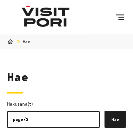
Ohita sisältö
Hae
Etusivu
Hae
Hakusana(t)
Hae