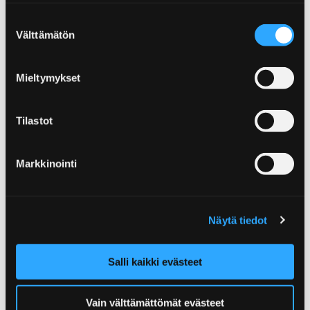
historiaa tai modernia taidetta, taidegalleriat,
Suostumuksen
museot ja nähtävyydet odottavat sinua.
Välttämätön
valinta
Mieltymykset
Etusivu
Yleisurheilun nuorten SM-kisat
Tilastot
Yleisurheilun nuorten SM-
Markkinointi
kisat
Yleisurheilun nuorten SM-kilpailut kisaillaan
Näytä tiedot
Porissa 21.-23.8.2026! Tältä sivulta löydät
vinkkejä Poriin kilpailujen ajalle, tulitpa
läheltä tai kaukaa.
Salli kaikki evästeet
Vain välttämättömät evästeet