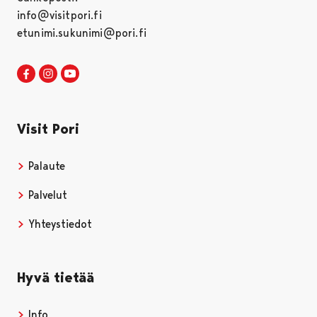
info@visitpori.fi
etunimi.sukunimi@pori.fi
Visit Pori Facebookissa
Avautuu uudessa välilehdessä
Visit Pori Instagrammissa
Avautuu uudessa välilehdessä
Visit Pori JuuTuubissa
Avautuu uudessa välilehdessä
Visit Pori
Palaute
Palvelut
Yhteystiedot
Hyvä tietää
Info