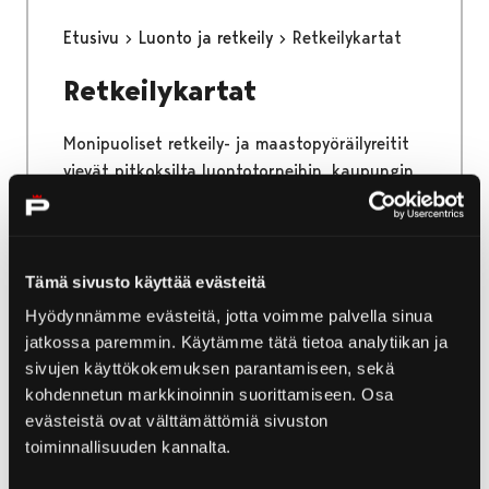
Etusivu
Luonto ja retkeily
Retkeilykartat
Retkeilykartat
Monipuoliset retkeily- ja maastopyöräilyreitit
vievät pitkoksilta luontotorneihin, kaupungin
sykkeestä luotojen rauhaan ja kangasmetsistä
hiekkarannoille.
Tämä sivusto käyttää evästeitä
Hyödynnämme evästeitä, jotta voimme palvella sinua
jatkossa paremmin. Käytämme tätä tietoa analytiikan ja
Etusivu
Näe ja koe
Museot ja näyttelyt
sivujen käyttökokemuksen parantamiseen, sekä
kohdennetun markkinoinnin suorittamiseen. Osa
Museot ja näyttelyt
evästeistä ovat välttämättömiä sivuston
toiminnallisuuden kannalta.
Kulttuurimatkailijan iloksi Porista löytyy useita
museoita ja taidegallerioita. Kaipasit sitten