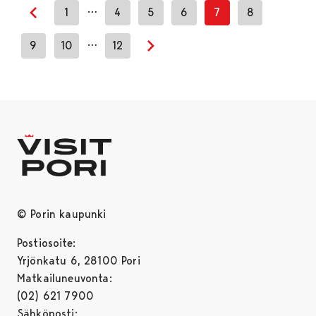
…
1
4
5
6
7
8
Previous page
…
9
10
12
Next page
© Porin kaupunki
Postiosoite:
Yrjönkatu 6, 28100 Pori
Matkailuneuvonta:
(02) 621 7900
Sähköposti: