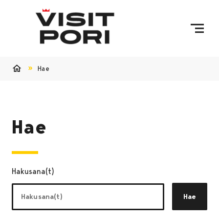
Ohita sisältö
Hae
Etusivu
Hae
Hakusana(t)
Hae