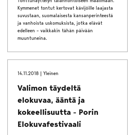
Tonttunäyttelyn taianhohtoiseen maailmaan.
Kymmenet tontut kertovat kävijöille laajasta
suvustaan, suomalaisesta kansanperinteestä
ja vanhoista uskomuksista, jotka elävät
edelleen – vaikkakin tähän päivään
muuntuneina.
14.11.2018
|
Yleinen
Valimon täydeltä
elokuvaa, ääntä ja
kokeellisuutta - Porin
Elokuvafestivaali