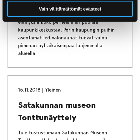
Vain välttämättömät evästeet
Kävis Joulunavaus lauantaina 24.11. tarjoilee
elämyksiä koko perheelle eri puolilla
kaupunkikeskustaa. Porin kaupungin puihin
asentamat led-valonauhat tuovat valoa
pimeään nyt aikaisempaa laajemmalla
alueella.
15.11.2018
|
Yleinen
Satakunnan museon
Tonttunäyttely
Tule tustustumaan Satakunnan Museon