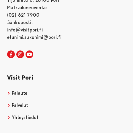
Yrjönkatu 6, 28100 Pori
Matkailuneuvonta:
(02) 621 7900
Sähköposti:
info@visitpori.fi
etunimi.sukunimi@pori.fi
Visit Pori Facebookissa
Avautuu uudessa välilehdessä
Visit Pori Instagrammissa
Avautuu uudessa välilehdessä
Visit Pori JuuTuubissa
Avautuu uudessa välilehdessä
Visit Pori
Palaute
Palvelut
Yhteystiedot