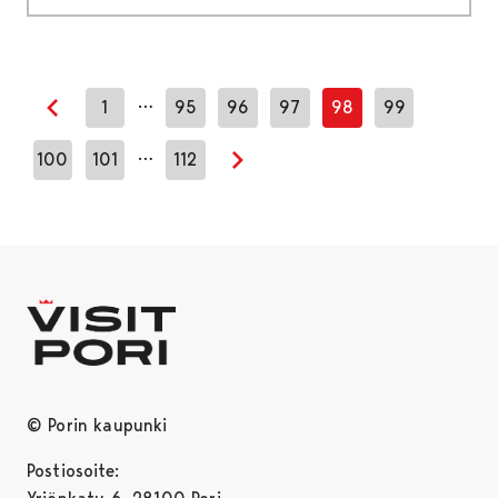
…
1
95
96
97
98
99
Previous page
…
100
101
112
Next page
© Porin kaupunki
Postiosoite: