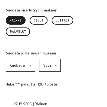
Suodata sisältötyypin mukaan
KAIKKI
, VALITTU
SIVUT
UUTISET
PALVELUT
Suodata julkaisuajan mukaan
Kuukausi, valinta lähettää lomakkeen
Vuosi, valinta lähettää lomakkeen
Haku " " palautti 1120 tulosta
19.12.2018
|
Yleinen