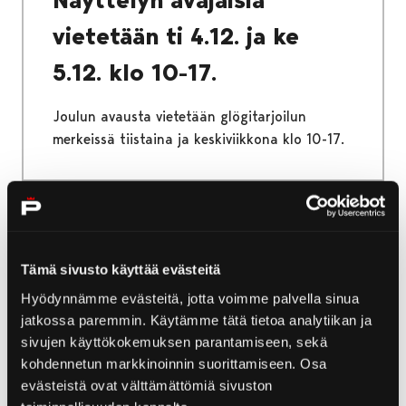
Näyttelyn avajaisia
vietetään ti 4.12. ja ke
5.12. klo 10-17.
Joulun avausta vietetään glögitarjoilun
merkeissä tiistaina ja keskiviikkona klo 10-17.
23.11.2018
|
Yleinen
Tämä sivusto käyttää evästeitä
Joulutunnelmia
Hyödynnämme evästeitä, jotta voimme palvella sinua
Rakennuskulttuuritalo
jatkossa paremmin. Käytämme tätä tietoa analytiikan ja
sivujen käyttökokemuksen parantamiseen, sekä
Toivossa ja Korsmanin
kohdennetun markkinoinnin suorittamiseen. Osa
evästeistä ovat välttämättömiä sivuston
talossa