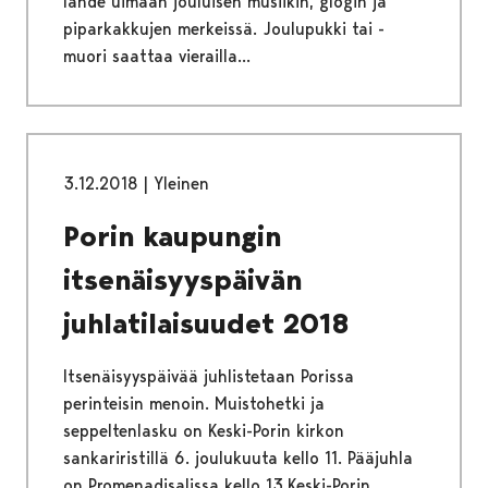
lähde uimaan jouluisen musiikin, glögin ja
piparkakkujen merkeissä. Joulupukki tai -
muori saattaa vierailla...
3.12.2018
|
Yleinen
Porin kaupungin
itsenäisyyspäivän
juhlatilaisuudet 2018
Itsenäisyyspäivää juhlistetaan Porissa
perinteisin menoin. Muistohetki ja
seppeltenlasku on Keski-Porin kirkon
sankariristillä 6. joulukuuta kello 11. Pääjuhla
on Promenadisalissa kello 13.Keski-Porin