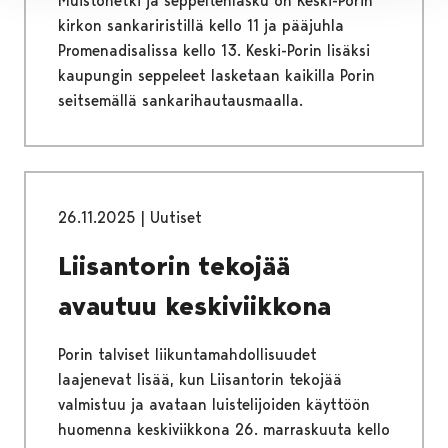
Muistohetki ja seppeltenlasku on Keski-Porin
kirkon sankariristillä kello 11 ja pääjuhla
Promenadisalissa kello 13. Keski-Porin lisäksi
kaupungin seppeleet lasketaan kaikilla Porin
seitsemällä sankarihautausmaalla.
26.11.2025
|
Uutiset
Liisantorin tekojää
avautuu keskiviikkona
Porin talviset liikuntamahdollisuudet
laajenevat lisää, kun Liisantorin tekojää
valmistuu ja avataan luistelijoiden käyttöön
huomenna keskiviikkona 26. marraskuuta kello