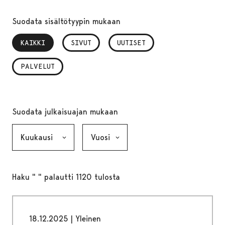
Suodata sisältötyypin mukaan
KAIKKI
, VALITTU
SIVUT
UUTISET
PALVELUT
Suodata julkaisuajan mukaan
Kuukausi, valinta lähettää lomakkeen
Vuosi, valinta lähettää lomakkeen
Haku " " palautti 1120 tulosta
18.12.2025
|
Yleinen