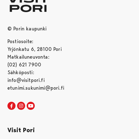
© Porin kaupunki
Postiosoite:
Yrjönkatu 6, 28100 Pori
Matkailuneuvonta:
(02) 621 7900
Sähköposti:
info@visitpori.fi
etunimi.sukunimi@pori.fi
Visit Pori Facebookissa
Avautuu uudessa välilehdessä
Visit Pori Instagrammissa
Avautuu uudessa välilehdessä
Visit Pori JuuTuubissa
Avautuu uudessa välilehdessä
Visit Pori