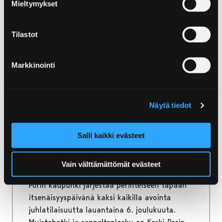
Mieltymykset
Tilastot
1.12.2025
|
Uutiset
Markkinointi
Porissa itsenäisyyspäivää
juhlistetaan aamu- ja
Näytä tiedot
iltapäivällä –
Salli kaikki evästeet
juhlakonserttia voi
seurata suorana netissä
Vain välttämättömät evästeet
Porin kaupunki järjestää perinteiseen tapaan
itsenäisyyspäivänä kaksi kaikilla avointa
juhlatilaisuutta lauantaina 6. joulukuuta.