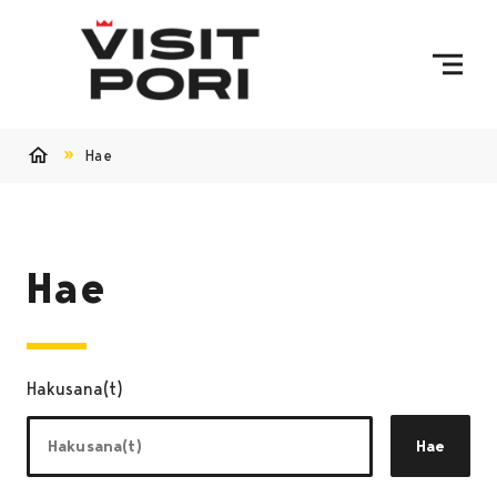
Ohita sisältö
Hae
Etusivu
Hae
Hakusana(t)
Hae