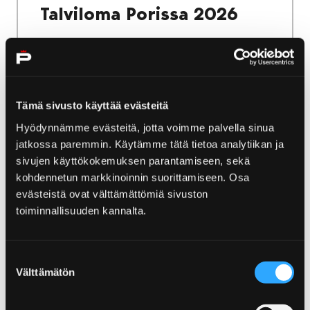
Talviloma Porissa 2026
Tämä sivusto käyttää evästeitä
4.12.2025
|
Uutiset
Hyödynnämme evästeitä, jotta voimme palvella sinua
Maksa mitä haluat -päivä
jatkossa paremmin. Käytämme tätä tietoa analytiikan ja
sivujen käyttökokemuksen parantamiseen, sekä
tarjoaa joulupuuhaa
kohdennetun markkinoinnin suorittamiseen. Osa
evästeistä ovat välttämättömiä sivuston
Vuoden viimeistä Maksa mitä haluat -päivää
toiminnallisuuden kannalta.
vietetään keskiviikkona 10. joulukuuta.
Mukana on jouluista ja talvista puuhaa, kuten
joulukoristeiden askartelua
Suostumuksen
Välttämätön
valinta
kierrätysmateriaaleista, Tontut-näyttelyyn
tutustumista ja maauimalan kylmään veteen
pulahtamista.