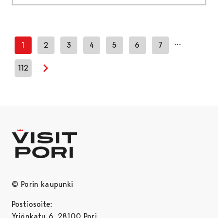
…
1
2
3
4
5
6
7
112
Next page
© Porin kaupunki
Postiosoite:
Yrjönkatu 6, 28100 Pori