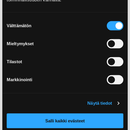
Suostumuksen
Välttämätön
valinta
Etusivu
Yleisurheilun nuorten SM-kisat
Yyteri
Mieltymykset
Yyteri
Tilastot
Porista löydät ehkäpä Pohjoismaiden
upeimman hiekkarannan, Yyterin! Fiilistele
rannalla, nauti palveluista ja ihastu uuteen
Markkinointi
vierailukeskukseen.
Näytä tiedot
Etusivu
Yleisurheilun nuorten SM-kisat
Salli kaikki evästeet