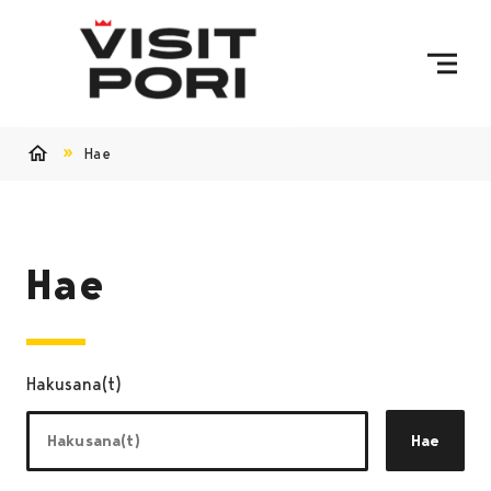
Ohita sisältö
Hae
Etusivu
Hae
Hakusana(t)
Hae