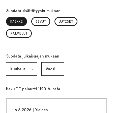
Suodata sisältötyypin mukaan
KAIKKI
, VALITTU
SIVUT
UUTISET
PALVELUT
Suodata julkaisuajan mukaan
Kuukausi, valinta lähettää lomakkeen
Vuosi, valinta lähettää lomakkeen
Haku " " palautti 1120 tulosta
6.8.2026
|
Yleinen