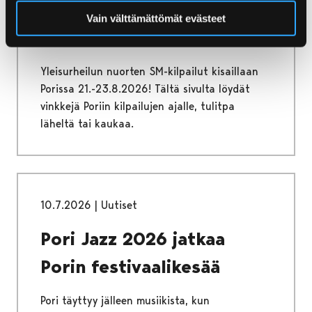
Yleisurheilun nuorten SM-
Vain välttämättömät evästeet
kisat
Yleisurheilun nuorten SM-kilpailut kisaillaan
Porissa 21.-23.8.2026! Tältä sivulta löydät
vinkkejä Poriin kilpailujen ajalle, tulitpa
läheltä tai kaukaa.
10.7.2026
|
Uutiset
Pori Jazz 2026 jatkaa
Porin festivaalikesää
Pori täyttyy jälleen musiikista, kun