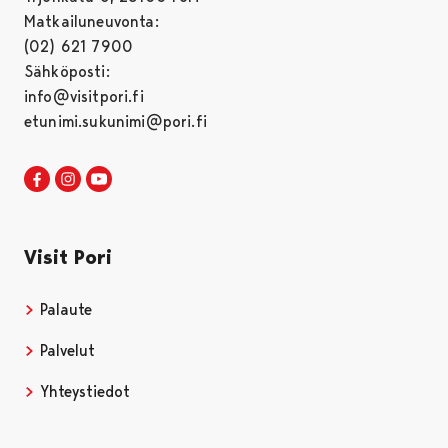
Matkailuneuvonta:
(02) 621 7900
Sähköposti:
info@visitpori.fi
etunimi.sukunimi@pori.fi
Visit Pori Facebookissa
Avautuu uudessa välilehdessä
Visit Pori Instagrammissa
Avautuu uudessa välilehdessä
Visit Pori JuuTuubissa
Avautuu uudessa välilehdessä
Visit Pori
Palaute
Palvelut
Yhteystiedot