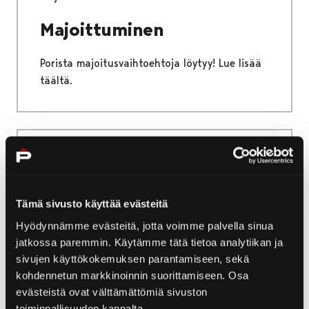
Majoittuminen
Porista majoitusvaihtoehtoja löytyy! Lue lisää
täältä.
Etusivu
Yleisurheilun nuorten SM-kisat
Kirjurinluoto
Tämä sivusto käyttää evästeitä
Kirjurinluoto
Hyödynnämme evästeitä, jotta voimme palvella sinua
jatkossa paremmin. Käytämme tätä tietoa analytiikan ja
Kirjurinluoto on Porin keskuspuisto, jossa
sivujen käyttökokemuksen parantamiseen, sekä
onnistuvat niin rauhoittuminen jokisuiston
kohdennetun markkinoinnin suorittamiseen. Osa
luonnossa kuin hikiliikkuminen lenkkipoluilla ja
evästeistä ovat välttämättömiä sivuston
ulkokuntosaleilla.
toiminnallisuuden kannalta.