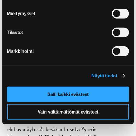
aukioloajoin koko kesän:
Mieltymykset
18.5.–31.5. päivittäin kello 10–18
1.6.–16.8. päivittäin kello 10–20
Tilastot
17.8.–30.8. päivittäin kello 10–18
Markkinointi
Vierailukeskuksessa toimii matkailuneuvonta, joka
vinkkaa nähtävää niin Yyterin kuin koko Porin alueelta.
Yyteri Shopin valikoimassa on eväitä ja virvokkeita
Näytä tiedot
mukaan tai paikan päällä nautittavaksi. Lisäksi
vierailukeskuksesta löytyy ympärivuorokautiset wc-
tilat.
Salli kaikki evästeet
Vierailukeskus toimii kesän aikana myös
Vain välttämättömät evästeet
tapahtumapaikkana. Ohjelmassa on muun
muassa Kinokellarin maksuton Paluu tulevaisuuteen -
elokuvanäytös 4. kesäkuuta sekä Yyterin