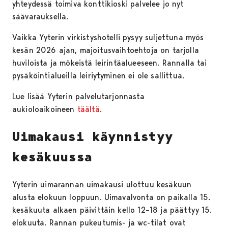
yhteydessä toimiva konttikioski palvelee jo nyt
säävarauksella.
Vaikka Yyterin virkistyshotelli pysyy suljettuna myös
kesän 2026 ajan, majoitusvaihtoehtoja on tarjolla
huviloista ja mökeistä leirintäalueeseen. Rannalla tai
pysäköintialueilla leiriytyminen ei ole sallittua.
Lue lisää Yyterin palvelutarjonnasta
aukioloaikoineen
täältä
.
Uimakausi käynnistyy
kesäkuussa
Yyterin uimarannan uimakausi ulottuu kesäkuun
alusta elokuun loppuun. Uimavalvonta on paikalla 15.
kesäkuuta alkaen päivittäin kello 12–18 ja päättyy 15.
elokuuta. Rannan pukeutumis- ja wc-tilat ovat