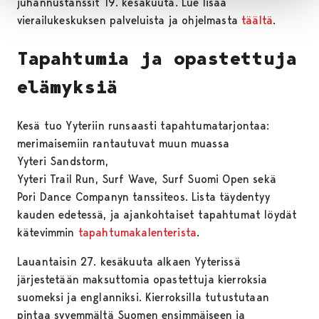
juhannustanssit 19. kesäkuuta. Lue lisää
vierailukeskuksen palveluista ja ohjelmasta
täältä
.
Tapahtumia ja opastettuja
elämyksiä
Kesä tuo Yyteriin runsaasti tapahtumatarjontaa:
merimaisemiin rantautuvat muun muassa
Yyteri Sandstorm,
Yyteri Trail Run, Surf Wave, Surf Suomi Open sekä
Pori Dance Companyn tanssiteos. Lista täydentyy
kauden edetessä, ja ajankohtaiset tapahtumat löydät
kätevimmin
tapahtumakalenterista
.
Lauantaisin 27. kesäkuuta alkaen Yyterissä
järjestetään maksuttomia opastettuja kierroksia
suomeksi ja englanniksi. Kierroksilla tutustutaan
pintaa syvemmältä Suomen ensimmäiseen ja