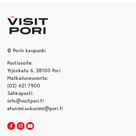
© Porin kaupunki
Postiosoite:
Yrjönkatu 6, 28100 Pori
Matkailuneuvonta:
(02) 621 7900
Sähköposti:
info@visitpori.fi
etunimi.sukunimi@pori.fi
Visit Pori Facebookissa
Avautuu uudessa välilehdessä
Visit Pori Instagrammissa
Avautuu uudessa välilehdessä
Visit Pori JuuTuubissa
Avautuu uudessa välilehdessä