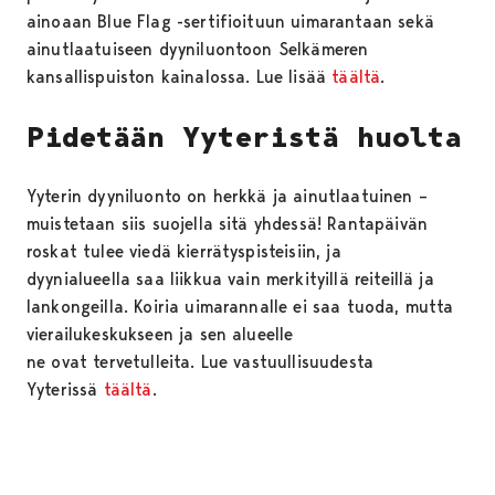
ainoaan Blue Flag -sertifioituun uimarantaan sekä
ainutlaatuiseen dyyniluontoon Selkämeren
kansallispuiston kainalossa. Lue lisää
täältä
.
Pidetään Yyteristä huolta
Yyterin dyyniluonto on herkkä ja ainutlaatuinen –
muistetaan siis suojella sitä yhdessä! Rantapäivän
roskat tulee viedä kierrätyspisteisiin, ja
dyynialueella saa liikkua vain merkityillä reiteillä ja
lankongeilla. Koiria uimarannalle ei saa tuoda, mutta
vierailukeskukseen ja sen alueelle
ne ovat tervetulleita. Lue vastuullisuudesta
Yyterissä
täältä
.