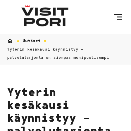
Ohita sisältö
Uutiset
Etusivu
Yyterin kesäkausi käynnistyy –
palvelutarjonta on aiempaa monipuolisempi
Yyterin
kesäkausi
käynnistyy –
palvelutarjonta