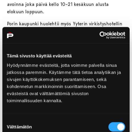
avoinna joka päivä kello 10–21 kesäkuun alusta
elokuun loppuun.
Porin kaupunki huolehtii myös Yyterin virkistyshotellin
puoleisen rannan siisteydestä ja sijoittaa alueelle
bajamajoja rantakävijöiden käyttöön kesäkuun
alussa. Rantaa ja hotellialueen
tilapäisiä bajamajoja lukuun
Tämä sivusto käyttää evästeitä
ottamatta hotellikiinteistöstä vastaa kiinteistön
Hyödynnämme evästeitä, jotta voimme palvella sinua
omistaja.
jatkossa paremmin. Käytämme tätä tietoa analytiikan ja
sivujen käyttökokemuksen parantamiseen, sekä
Rannan palvelut löydät rantakartasta sekä
tältä
kohdennetun markkinoinnin suorittamiseen. Osa
sivulta
.
evästeistä ovat välttämättömiä sivuston
toiminnallisuuden kannalta.
Vierailukeskus palvelee
päivittäin
Suostumuksen
Välttämätön
valinta
Yyterin vierailukeskus palvelee laajennetuin