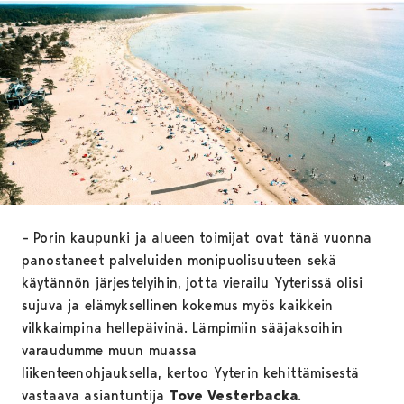
– Porin kaupunki ja alueen toimijat ovat tänä vuonna
panostaneet palveluiden monipuolisuuteen sekä
käytännön järjestelyihin, jotta vierailu Yyterissä olisi
sujuva ja elämyksellinen kokemus myös kaikkein
vilkkaimpina hellepäivinä. Lämpimiin sääjaksoihin
varaudumme muun muassa
liikenteenohjauksella, kertoo Yyterin kehittämisestä
vastaava asiantuntija
Tove Vesterbacka
.