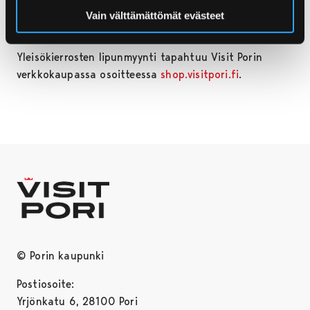
määrään ja muiden tuotteiden samanaikaiseen
Vain välttämättömät evästeet
ostamiseen.
Yleisökierrosten lipunmyynti tapahtuu Visit Porin
verkkokaupassa osoitteessa
shop.visitpori.fi
.
© Porin kaupunki
Postiosoite:
Yrjönkatu 6, 28100 Pori