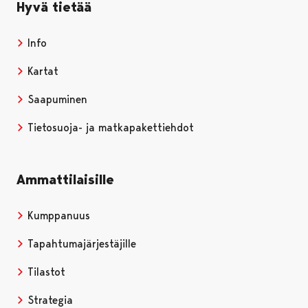
Hyvä tietää
Info
Kartat
Saapuminen
Tietosuoja- ja matkapakettiehdot
Ammattilaisille
Kumppanuus
Tapahtumajärjestäjille
Tilastot
Strategia