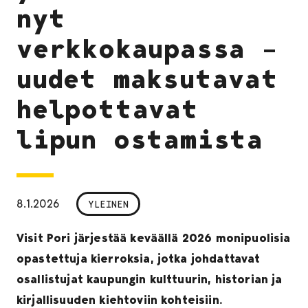
nyt
verkkokaupassa –
uudet maksutavat
helpottavat
lipun ostamista
8.1.2026
YLEINEN
Visit Pori järjestää keväällä 2026 monipuolisia
opastettuja kierroksia, jotka johdattavat
osallistujat kaupungin kulttuurin, historian ja
kirjallisuuden kiehtoviin kohteisiin.