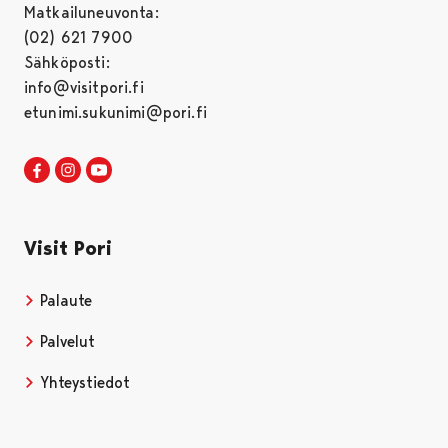
Matkailuneuvonta:
(02) 621 7900
Sähköposti:
info@visitpori.fi
etunimi.sukunimi@pori.fi
Visit Pori Facebookissa
Avautuu uudessa välilehdessä
Visit Pori Instagrammissa
Avautuu uudessa välilehdessä
Visit Pori JuuTuubissa
Avautuu uudessa välilehdessä
Visit Pori
Palaute
Palvelut
Yhteystiedot