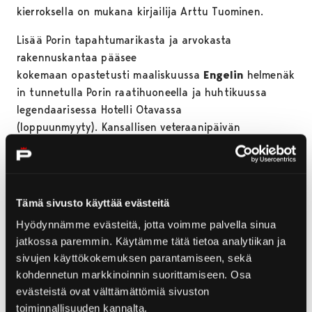
kierroksella on mukana kirjailija Arttu Tuominen.
Lisää Porin tapahtumarikasta ja arvokasta
rakennuskantaa pääsee
kokemaan opastetusti maaliskuussa
Engelin
helmenäk
in tunnetulla Porin raatihuoneella
ja huhtikuussa
legendaarisessa Hotelli Otavassa
(loppuunmyyty). Kansallisen veteraanipäivän
bussikierros puolestaan keskittyy
väestönsuojelupäällikön näkökulmasta sota-ajan
Poriin.
Tämä sivusto käyttää evästeitä
– Opastetut kierrokset
Hyödynnämme evästeitä, jotta voimme palvella sinua
ovat paikallisille erinomainen tapa nähdä Pori uusin
jatkossa paremmin. Käytämme tätä tietoa analytiikan ja
silmin ja
sivujen käyttökokemuksen parantamiseen, sekä
matkailijoille mahdollisuus perehtyä uuteen kohteesee
kohdennetun markkinoinnin suorittamiseen. Osa
n. Ammattitaitoisen oppaan kanssa voi nähdä myös
evästeistä ovat välttämättömiä sivuston
sen, minkä ohi helposti katsoisi,
toiminnallisuuden kannalta.