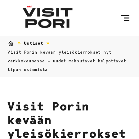
Ohita sisältö
Uutiset
Etusivu
Visit Porin kevään yleisökierrokset nyt
verkkokaupassa – uudet maksutavat helpottavat
lipun ostamista
Visit Porin
kevään
yleisökierrokset