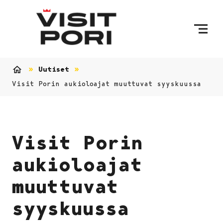
Ohita sisältö
Uutiset
Etusivu
Visit Porin aukioloajat muuttuvat syyskuussa
Visit Porin
aukioloajat
muuttuvat
syyskuussa