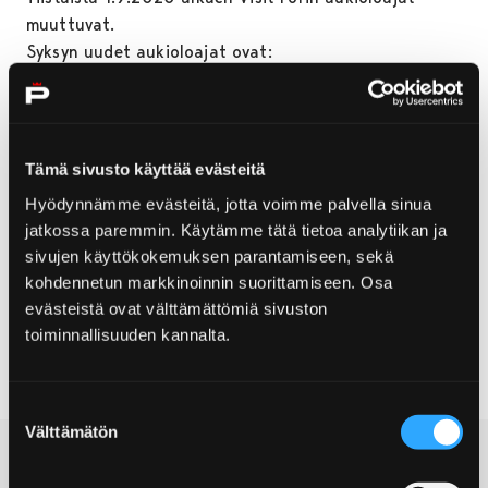
muuttuvat.
Syksyn uudet aukioloajat ovat:
ma klo 10-17
ti-to klo 10-16
pe klo 10-15
Tämä sivusto käyttää evästeitä
Hyödynnämme evästeitä, jotta voimme palvella sinua
jatkossa paremmin. Käytämme tätä tietoa analytiikan ja
sivujen käyttökokemuksen parantamiseen, sekä
kohdennetun markkinoinnin suorittamiseen. Osa
AUKIOLOMUUTOS
MATKAILUNEUVONTA
evästeistä ovat välttämättömiä sivuston
VISIT PORI
toiminnallisuuden kannalta.
Suostumuksen
Välttämätön
valinta