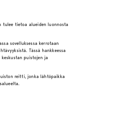
in tulee tietoa alueiden luonnosta
vassa sovelluksessa kerrotaan
nähtävyyksistä. Tässä hankkeessa
 keskustan puistojen ja
iston reitti, jonka lähtöpaikka
tusalueelta.