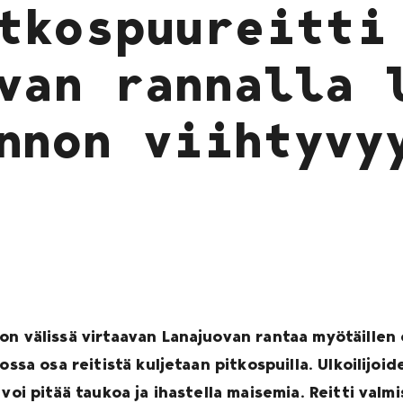
tkospuureitti
van rannalla 
nnon viihtyvy
on välissä virtaavan Lanajuovan rantaa myötäillen 
ssa osa reitistä kuljetaan pitkospuilla. Ulkoilijoide
 voi pitää taukoa ja ihastella maisemia. Reitti va