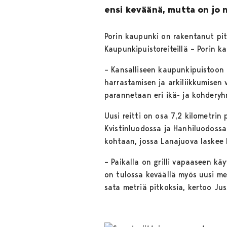
ensi keväänä, mutta on jo 
Porin kaupunki on rakentanut pit
Kaupunkipuistoreiteillä – Porin 
– Kansalliseen kaupunkipuistoon k
harrastamisen ja arkiliikkumisen 
parannetaan eri ikä- ja kohderyh
Uusi reitti on osa 7,2 kilometrin
Kvistinluodossa ja Hanhiluodossa.
kohtaan, jossa Lanajuova laskee 
– Paikalla on grilli vapaaseen kä
on tulossa keväällä myös uusi mel
sata metriä pitkoksia, kertoo Juss