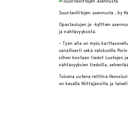
Suuntaviittojen asennusta , by He
Opastaulujen ja -kylttien asennus
ja nähtävyyksistä.
– Työn alla on myös karttasovell
sanallisesti sekä valokuvilla Por
siihen kootaan tiedot Luotojen j
nähtävyyksien tiedoilla, selventää
Toisena uutena reittinä Hevosluo
on kesällä Niittäjänsilta ja talve