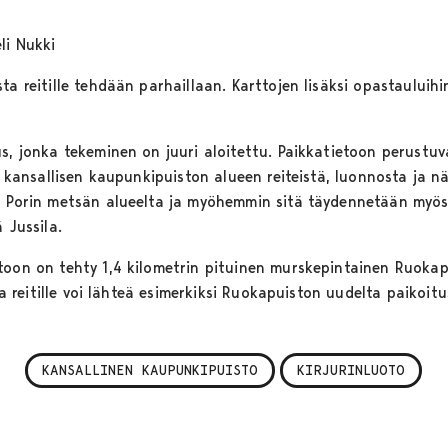
li Nukki
ta reitille tehdään parhaillaan. Karttojen lisäksi opastauluih
us, jonka tekeminen on juuri aloitettu. Paikkatietoon perustu
in kansallisen kaupunkipuiston alueen reiteistä, luonnosta ja 
a Porin metsän alueelta ja myöhemmin sitä täydennetään myös
 Jussila.
toon on tehty 1,4 kilometrin pituinen murskepintainen Ruokapu
lla reitille voi lähteä esimerkiksi Ruokapuiston uudelta paikoi
KANSALLINEN KAUPUNKIPUISTO
KIRJURINLUOTO