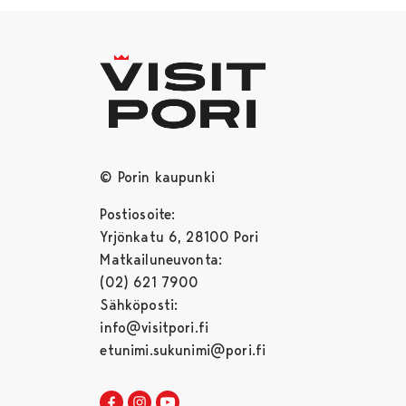
© Porin kaupunki
Postiosoite:
Yrjönkatu 6, 28100 Pori
Matkailuneuvonta:
(02) 621 7900
Sähköposti:
info@visitpori.fi
etunimi.sukunimi@pori.fi
Visit Pori Facebookissa
Avautuu uudessa välilehdessä
Visit Pori Instagrammissa
Avautuu uudessa välilehdessä
Visit Pori JuuTuubissa
Avautuu uudessa välilehdessä