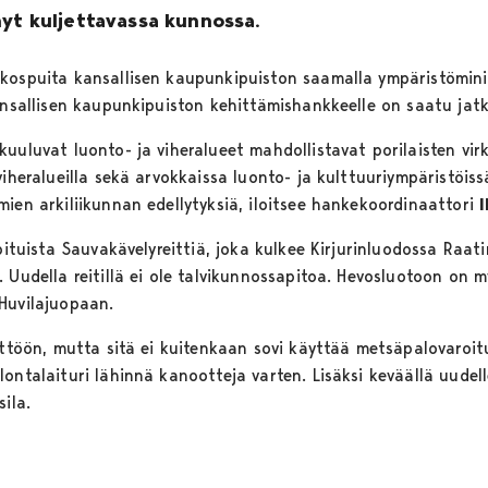
nyt kuljettavassa kunnossa.
kospuita kansallisen kaupunkipuiston saamalla ympäristöminis
kansallisen kaupunkipuiston kehittämishankkeelle on saatu ja
uuluvat luonto- ja viheralueet mahdollistavat porilaisten virk
viheralueilla sekä arvokkaissa luonto- ja kulttuuriympäristöiss
mien arkiliikunnan edellytyksiä, iloitsee hankekoordinaattori
I
 pituista Sauvakävelyreittiä, joka kulkee Kirjurinluodossa Raa
 Uudella reitillä ei ole talvikunnossapitoa. Hevosluotoon on 
Huvilajuopaan.
yttöön, mutta sitä ei kuitenkaan sovi käyttää metsäpalovaroit
ontalaituri lähinnä kanootteja varten. Lisäksi keväällä uudelle
ila.