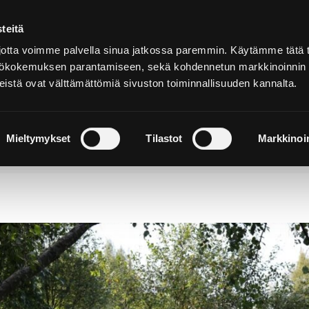
teitä
Suomeksi
tta voimme palvella sinua jatkossa paremmin. Käytämme tätä t
yttökokemuksen parantamiseen, sekä kohdennetun markkinoinnin
istä ovat välttämättömiä sivuston toiminnallisuuden kannalta.
ja
Majoitu ja
Luonto ja
e
nauti
retkeily
Mieltymykset
Tilastot
Markkinoin
anajuovan rannalla lisää lähiluonnon viihtyvyyttä Por