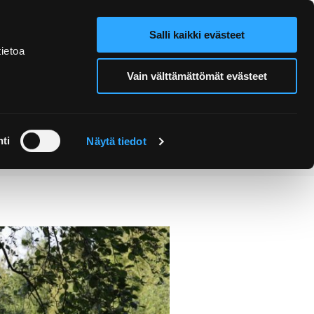
Salli kaikki evästeet
Verkkokauppa
Hae sivustolta
ietoa
Vain välttämättömät evästeet
Retket ja
Järjestä
opastukset
tapahtuma
ti
Näytä tiedot
issa