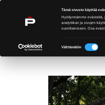
Ohita sisältö
Tämä sivusto käyttää eväs
Hyödynnämme evästeitä, jo
analytiikan ja sivujen kä
suorittamiseen. Osa eväste
Yyteri
Kirjurinluoto
Näe 
ko
Suostumuksen
Välttämätön
valinta
Uutiset
Uusi pitkospuureitti L
Etusivu