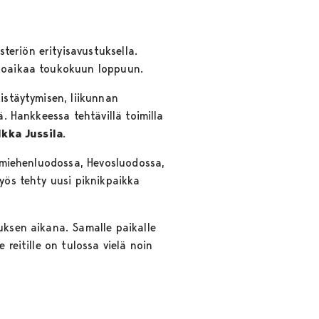
teriön erityisavustuksella.
tkoaikaa toukokuun loppuun.
istäytymisen, liikunnan
ä. Hankkeessa tehtävillä toimilla
lkka Jussila
.
timiehenluodossa, Hevosluodossa,
myös tehty uusi piknikpaikka
uksen aikana. Samalle paikalle
 reitille on tulossa vielä noin