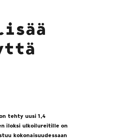
lisää
yttä
on tehty uusi 1,4
n iloksi ulkoilureitille on
lmistuu kokonaisuudessaan