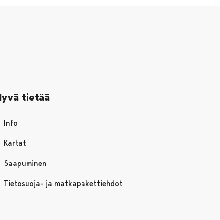
Hyvä tietää
Info
Kartat
Saapuminen
Tietosuoja- ja matkapakettiehdot