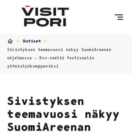
Ohita sisältö
Uutiset
Etusivu
Sivistyksen teemavuosi näkyy SuomiAreenan
ohjelmassa – Kvs-säätiö festivaalin
yhteistyökumppaniksi
Sivistyksen
teemavuosi näkyy
SuomiAreenan