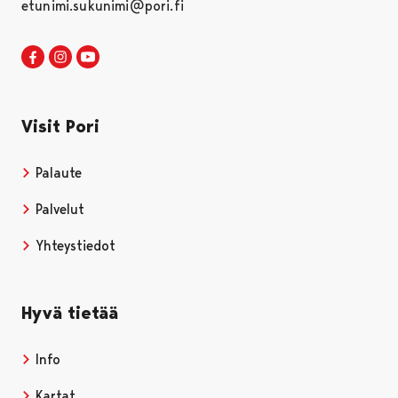
etunimi.sukunimi@pori.fi
Visit Pori Facebookissa
Avautuu uudessa välilehdessä
Visit Pori Instagrammissa
Avautuu uudessa välilehdessä
Visit Pori JuuTuubissa
Avautuu uudessa välilehdessä
Visit Pori
Palaute
Palvelut
Yhteystiedot
Hyvä tietää
Info
Kartat