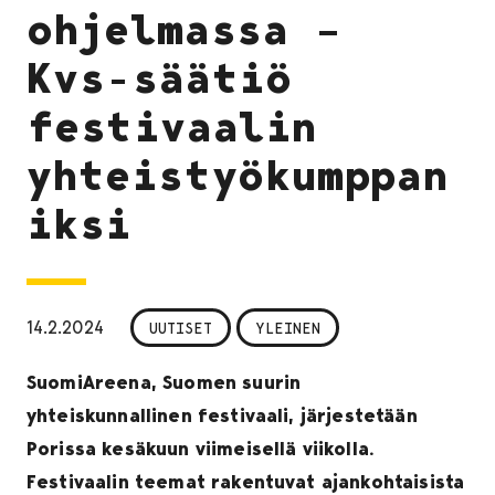
ohjelmassa –
Kvs-säätiö
festivaalin
yhteistyökumppan
iksi
14.2.2024
UUTISET
YLEINEN
SuomiAreena, Suomen suurin
yhteiskunnallinen festivaali, järjestetään
Porissa kesäkuun viimeisellä viikolla.
Festivaalin teemat rakentuvat ajankohtaisista