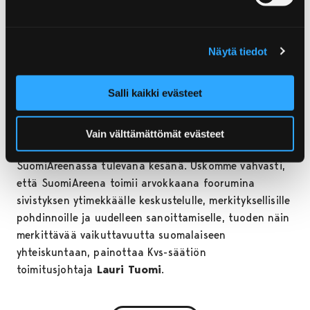
nostamaan aihetta yhteiskunnalliseen keskustelun ja
ihmisten arkeen. Sivistys ja demokratia ovat tulevan
kesän ohjelman teemoja, kertoo SuomiAreenan
Näytä tiedot
vastaava
tuottaja Johanna Tonttila
MTV:ltä.
Salli kaikki evästeet
– SuomiAreena tarjoaa erinomaiset ja vaikuttavat
puitteet Sivistyksen teemavuoden päättäjä- ja
kansalaiskeskustelulle. Olemme erittäin iloisia Kvs-
Vain välttämättömät evästeet
säätiössä, että sivistys on keskeinen teema
SuomiAreenassa tulevana kesänä. Uskomme vahvasti,
että SuomiAreena toimii arvokkaana foorumina
sivistyksen ytimekkäälle keskustelulle, merkityksellisille
pohdinnoille ja uudelleen sanoittamiselle, tuoden näin
merkittävää vaikuttavuutta suomalaiseen
yhteiskuntaan, painottaa Kvs-säätiön
toimitusjohtaja
Lauri Tuomi
.