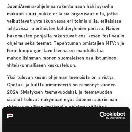
SuomiAreena-ohjelmaa rakentamaan haki syksyllä
mukaan suuri joukko erilaisia organisaatioita, jotka
vaikuttavat yhteiskunnassa eri toimialoilla, erilaisissa
tehtävissä ja erilaisten kohderyhmien parissa. Näiden
hakemusten pohjalta rakentuvat ensi kesän festivaalin
ohjelma sekä teemat. Tapahtuman omistajien MTV:n ja
Porin kaupungin tavoitteena on mahdollistaa
mahdollisimman monen suomalaisen osallistuminen
yhteiskunnalliseen keskusteluun.
Yksi tulevan kesän ohjelman teemoista on sivistys.
Opetus- ja kulttuuriministeriö on nimennyt vuoden
2024 Sivistyksen teemavuodeksi, ja teemavuoden
sisällöt tulevat näkymään myös Suomen suurimman
yhteiskunnallisen festivaalin ohjelmasisällöissä.
Tapahtuman vuoden 2024 yhteistyökumppanina toimii
150-vuotisjuhlavuotensa kunniaksi Sivistyksen
teemavuoden koordinointitehtävän OKM:ltä saanut