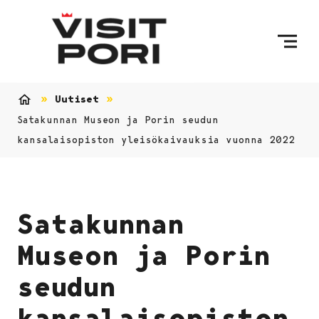
Ohita sisältö
Uutiset
Etusivu
Satakunnan Museon ja Porin seudun
kansalaisopiston yleisökaivauksia vuonna 2022
Satakunnan
Museon ja Porin
seudun
kansalaisopiston