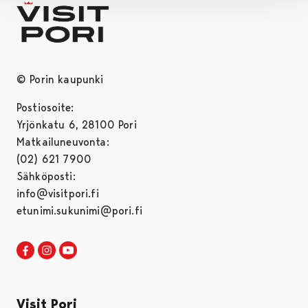
© Porin kaupunki
Postiosoite:
Yrjönkatu 6, 28100 Pori
Matkailuneuvonta:
(02) 621 7900
Sähköposti:
info@visitpori.fi
etunimi.sukunimi@pori.fi
Visit Pori Facebookissa
Avautuu uudessa välilehdessä
Visit Pori Instagrammissa
Avautuu uudessa välilehdessä
Visit Pori JuuTuubissa
Avautuu uudessa välilehdessä
Visit Pori