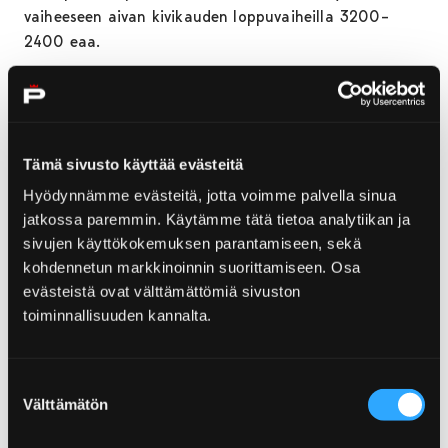
vaiheeseen aivan kivikauden loppuvaiheilla 3200–
2400 eaa.
Syys-lokakuun vaihteessa tutkimukset suuntautuvat
puolestaan Porin Kirkkokankaalle, mistä paikannettiin
vuoden 2021 yleisökaivauksissa myöhäiskivikautinen
asumuksen paikka tulisijoineen. Alueelta tehtyihin
Tämä sivusto käyttää evästeitä
kaivauslöytöihin lukeutui muun muassa kivitalttoja,
Hyödynnämme evästeitä, jotta voimme palvella sinua
hioinkiviä, saviastioiden palasia sekä hylkeiden ja
jatkossa paremmin. Käytämme tätä tietoa analytiikan ja
lohikalojen luita. Asuinpaikan tarkka käyttöaika
sivujen käyttökokemuksen parantamiseen, sekä
selviää talven aikana tehtävin radiohiiliajoituksin,
kohdennetun markkinoinnin suorittamiseen. Osa
mutta saviastioiden koristelun perusteella asuinpaikka
evästeistä ovat välttämättömiä sivuston
voidaan jo liittää Kiukaisten kulttuuriin, eli aivan
toiminnallisuuden kannalta.
kivikauden ja pronssikauden vaihteeseen 2500–1500
eaa.
Suostumuksen
Sen lisäksi että kaivausten kautta arkeologiaa
Välttämätön
valinta
pyritään tekemään tunnetuksi suurelle yleisölle,