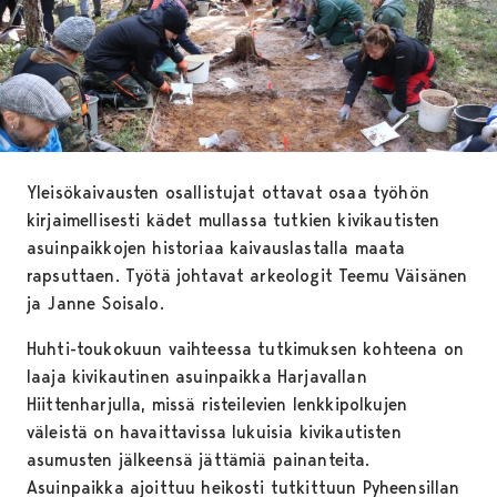
Yleisökaivausten osallistujat ottavat osaa työhön
kirjaimellisesti kädet mullassa tutkien kivikautisten
asuinpaikkojen historiaa kaivauslastalla maata
rapsuttaen. Työtä johtavat arkeologit Teemu Väisänen
ja Janne Soisalo.
Huhti-toukokuun vaihteessa tutkimuksen kohteena on
laaja kivikautinen asuinpaikka Harjavallan
Hiittenharjulla, missä risteilevien lenkkipolkujen
väleistä on havaittavissa lukuisia kivikautisten
asumusten jälkeensä jättämiä painanteita.
Asuinpaikka ajoittuu heikosti tutkittuun Pyheensillan