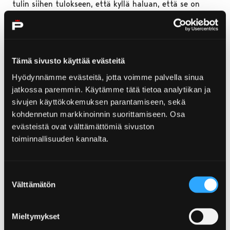
tulin siihen tulokseen, että kyllä haluan, että se on
esillä ainakin kesällä.
Tämä sivusto käyttää evästeitä
Hyödynnämme evästeitä, jotta voimme palvella sinua
jatkossa paremmin. Käytämme tätä tietoa analytiikan ja
sivujen käyttökokemuksen parantamiseen, sekä
kohdennetun markkinoinnin suorittamiseen. Osa
evästeistä ovat välttämättömiä sivuston
toiminnallisuuden kannalta.
Suostumuksen
Välttämätön
valinta
Halima suosittelee kesäisessä Porissa erityisesti jäätelön
Mieltymykset
syöntiä Raatihuoneen puistossa, by Hanna Maria