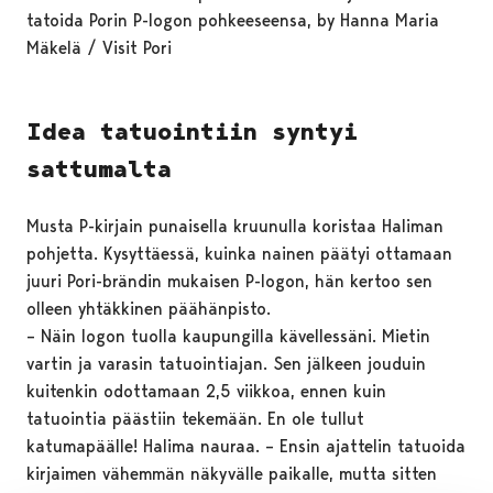
tatoida Porin P-logon pohkeeseensa, by Hanna Maria
Mäkelä / Visit Pori
Idea tatuointiin syntyi
sattumalta
Musta P-kirjain punaisella kruunulla koristaa Haliman
pohjetta. Kysyttäessä, kuinka nainen päätyi ottamaan
juuri Pori-brändin mukaisen P-logon, hän kertoo sen
olleen yhtäkkinen päähänpisto.
– Näin logon tuolla kaupungilla kävellessäni. Mietin
vartin ja varasin tatuointiajan. Sen jälkeen jouduin
kuitenkin odottamaan 2,5 viikkoa, ennen kuin
tatuointia päästiin tekemään. En ole tullut
katumapäälle! Halima nauraa. – Ensin ajattelin tatuoida
kirjaimen vähemmän näkyvälle paikalle, mutta sitten