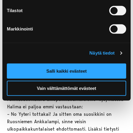
Mäkelä / Visit Pori
Tilastot
Pori on juuri sopiva kaupunki
Markkinointi
Juuri ylioppilaaksi kirjoittanut Halima pitää Porissa
erityisestä rauhallisuudesta ja Pori asuinpaikkana sopii
Näytä tiedot
hyvin nuoren naisen elämäntilanteeseen.
– En viihdy suurkaupungeissa kuten Helsingissä vaan
Salli kaikki evästeet
tykkään tällaisesta rauhallisesta elämänmenosta. Toki
voisin kuvitella asuvani vaikka ulkomailla, mutta Pori on
kuitenkin juuri sopiva kaupunki nyt.
Vain välttämättömät evästeet
Paikkasuosituksia ulkopaikkakuntalaisille kysyttäessä
Halima ei paljoa emmi vastaustaan:
– No Yyteri tottakai! Ja sitten oma suosikkini on
Ruosniemen Ankkalampi, sinne veisin
ulkopaikkakuntalaiset ehdottomasti. Lisäksi tietysti