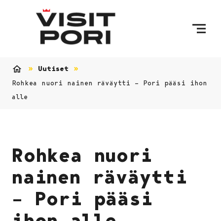
Ohita sisältö
Uutiset
Etusivu
Rohkea nuori nainen räväytti – Pori pääsi ihon
alle
Rohkea nuori
nainen räväytti
– Pori pääsi
ihon alle