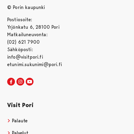
© Porin kaupunki
Postiosoite:
Yrjönkatu 6, 28100 Pori
Matkailuneuvonta:
(02) 621 7900
Sähköposti:
info@visitpori.fi
etunimi.sukunimi@pori.fi
Visit Pori Facebookissa
Avautuu uudessa välilehdessä
Visit Pori Instagrammissa
Avautuu uudessa välilehdessä
Visit Pori JuuTuubissa
Avautuu uudessa välilehdessä
Visit Pori
Palaute
Palvelut