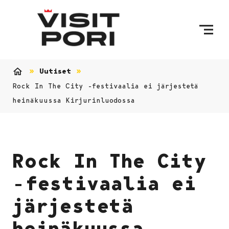
Ohita sisältö
Uutiset
Etusivu
Rock In The City -festivaalia ei järjestetä
heinäkuussa Kirjurinluodossa
Rock In The City
-festivaalia ei
järjestetä
heinäkuussa