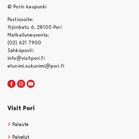
© Porin kaupunki
Postiosoite:
Yrjönkatu 6, 28100 Pori
Matkailuneuvonta:
(02) 621 7900
Sähköposti:
info@visitpori.fi
etunimi.sukunimi@pori.fi
Visit Pori Facebookissa
Avautuu uudessa välilehdessä
Visit Pori Instagrammissa
Avautuu uudessa välilehdessä
Visit Pori JuuTuubissa
Avautuu uudessa välilehdessä
Visit Pori
Palaute
Palvelut