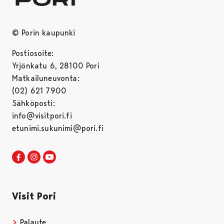
© Porin kaupunki
Postiosoite:
Yrjönkatu 6, 28100 Pori
Matkailuneuvonta:
(02) 621 7900
Sähköposti:
info@visitpori.fi
etunimi.sukunimi@pori.fi
Visit Pori Facebookissa
Avautuu uudessa välilehdessä
Visit Pori Instagrammissa
Avautuu uudessa välilehdessä
Visit Pori JuuTuubissa
Avautuu uudessa välilehdessä
Visit Pori
Palaute