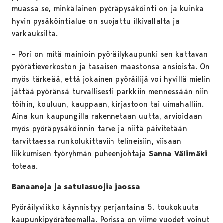
muassa se, minkälainen pyöräpysäköinti on ja kuinka
hyvin pysäköintialue on suojattu ilkivallalta ja
varkauksilta.
– Pori on mitä mainioin pyöräilykaupunki sen kattavan
pyörätieverkoston ja tasaisen maastonsa ansioista. On
myös tärkeää, että jokainen pyöräilijä voi hyvillä mielin
jättää pyöränsä turvallisesti parkkiin mennessään niin
töihin, kouluun, kauppaan, kirjastoon tai uimahalliin.
Aina kun kaupungilla rakennetaan uutta, arvioidaan
myös pyöräpysäköinnin tarve ja niitä päivitetään
tarvittaessa runkolukittaviin telineisiin, viisaan
liikkumisen työryhmän puheenjohtaja
Sanna Välimäki
toteaa.
Banaaneja ja satulasuojia jaossa
Pyöräilyviikko käynnistyy perjantaina 5. toukokuuta
kaupunkipyöräteemalla. Porissa on viime vuodet voinut