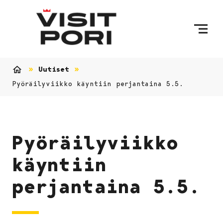
Ohita sisältö
Uutiset
Etusivu
Pyöräilyviikko käyntiin perjantaina 5.5.
Pyöräilyviikko
käyntiin
perjantaina 5.5.