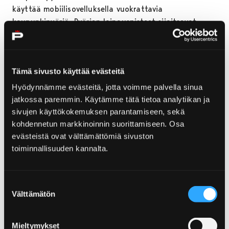
käyttää mobiilisovelluksella vuokrattavia
kaupunkipyöriä. Pyörien lainauspisteet sijaitsevat
keskeisillä paikoilla Porin keskusta-alueella sekä
esimerkiksi Yyterissä. Kartat ja ohjeet löytyvät
RolanBiken verkkosivuilta
.
Tämä sivusto käyttää evästeitä
Pyörällä töihin -päivän aamuna 9. toukokuuta
Hyödynnämme evästeitä, jotta voimme palvella sinua
työmatkapyöräilijöille jaetaan Reilun kaupan
jatkossa paremmin. Käytämme tätä tietoa analytiikan ja
aamupalabanaaneja vilkkaimmilla pyöräreiteillä ympäri
sivujen käyttökokemuksen parantamiseen, sekä
Poria. Banaaneja jaetaan kello 7.30–8.30
kohdennetun markkinoinnin suorittamiseen. Osa
Maantiekadulla, Paanakedonkadulla sekä
evästeistä ovat välttämättömiä sivuston
kauppatorilla. Samana päivänä poljetaan myös
toiminnallisuuden kannalta.
ohjattu pyörälenkki Porin stadionilta Vähärauman
kirjastoon ja takaisin kello 12.00–14.30. Lenkille voi
osallistua omalla pyörällä tai lainaamalla kaupungilta
Suostumuksen
Välttämätön
fatbike-pyörää. Lisätiedot ja ohjeet löytyvät
Porin
valinta
kirjaston verkkosivuilta
.
Mieltymykset