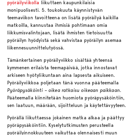
pyöräilyviikolla
liikuttaen kaupunkilaisia
monipuolisesti. 5. toukokuuta käynnistyvän
teemaviikon tavoitteena on lisätä pyöräilyä kaikilla
matkoilla, kannustaa ihmisiä pohtimaan omia
liikkumisvalintojaan, lisätä ihmisten tietoisuutta
pyöräilyn hyödyistä sekä vahvistaa pyöräilyn asemaa
liikennesuunnittelutyössä.
Tämänkertainen pyöräilyviikko sisältää yhteensä
kymmenen erilaista teemapäivää, jotka innostavat
arkiseen hyötyliikuntaan aina lapsesta aikuiseen.
Pyöräilyviikkoa poljetaan tänä vuonna pääteemalla
Pyöräpysäköinti – oikea ratkaisu oikeaan paikkaan
.
Pääteemalla kiinnitetään huomiota pyöräpysäköintiin,
sen laatuun, määrään, sijoitteluun ja käytettävyyteen.
Pyörällä liikuttaessa jokainen matka alkaa ja päättyy
pyöräpysäköintiin. Kyselytutkimusten perusteella
pyöräilyinnokkuuteen vaikuttaa olennaisesti muun