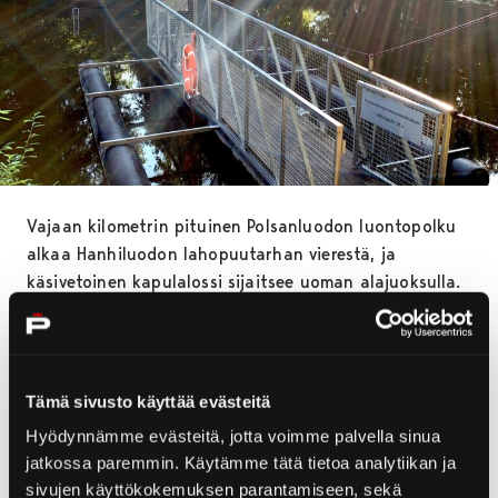
Vajaan kilometrin pituinen Polsanluodon luontopolku
alkaa Hanhiluodon lahopuutarhan vierestä, ja
käsivetoinen kapulalossi sijaitsee uoman alajuoksulla.
Luonnontilainen reitti on helppokulkuinen, ja soveltuu
hyvin myös perheen pienimmille ulkoilijoille.
– Lossi selvisi kaikkien iloksi viime käyttökaudesta
Tämä sivusto käyttää evästeitä
ehjin nahoin, ja toivomme, että ilkivallalta säästytään
Hyödynnämme evästeitä, jotta voimme palvella sinua
tänäkin kesänä. Polsanluodon reitillä kulkevien ja
jatkossa paremmin. Käytämme tätä tietoa analytiikan ja
lossia käyttävien ulkoilijoiden toivotaan myös edelleen
sivujen käyttökokemuksen parantamiseen, sekä
liikkuvan vastuullisesti, turvavälit muistaen, kehottaa