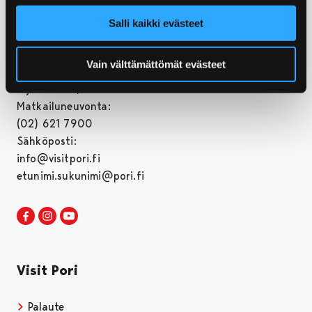
Salli kaikki evästeet
© Porin kaupunki
Vain välttämättömät evästeet
Postiosoite:
Yrjönkatu 6, 28100 Pori
Matkailuneuvonta:
(02) 621 7900
Sähköposti:
info@visitpori.fi
etunimi.sukunimi@pori.fi
Visit Pori Facebookissa
Avautuu uudessa välilehdessä
Visit Pori Instagrammissa
Avautuu uudessa välilehdessä
Visit Pori JuuTuubissa
Avautuu uudessa välilehdessä
Visit Pori
Palaute