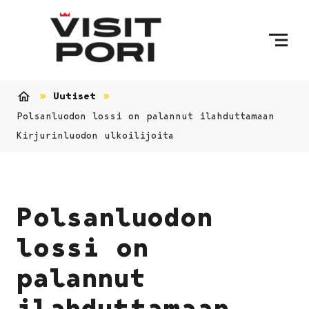
Ohita sisältö
Uutiset
Etusivu
Polsanluodon lossi on palannut ilahduttamaan
Kirjurinluodon ulkoilijoita
Polsanluodon
lossi on
palannut
ilahduttamaan