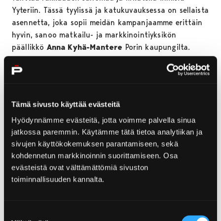
Yyteriin. Tässä tyylissä ja katukuvauksessa on sellaista
asennetta, joka sopii meidän kampanjaamme erittäin
hyvin, sanoo matkailu- ja markkinointiyksikön
päällikkö
Anna Kyhä-Mantere
Porin kaupungilta.
Skeittauksen puoliammattilaisena
tunnettu Kropsu aloitti valokuvaajan uransa
loukkaannuttuaan skeitatessa. Yhdeksän kuukauden
lepo toi eteen uuden etsimisen. Kropsu pyrkii aina
Tämä sivusto käyttää evästeitä
tavoittamaan aitoutta. Hän
Hyödynnämme evästeitä, jotta voimme palvella sinua
työskentelee huomaamattomasti ja kuvaa kohteensa
jatkossa paremmin. Käytämme tätä tietoa analytiikan ja
silloin, kun he eivät sitä itse tiedä. Yyterin
sivujen käyttökokemuksen parantamiseen, sekä
tapauksessa tietoisuus tosin on monitahoisempi
kohdennetun markkinoinnin suorittamiseen. Osa
kysymys.
evästeistä ovat välttämättömiä sivuston
toiminnallisuuden kannalta.
– En yleensä kysy kuviin lupaa, sillä haluan pitää
aitouden mukana. Yyterin kuvissa vilisee myös ihmisiä,
mutta he ovat statistin roolissa, pääosassa on Yyteri,
Suostumuksen