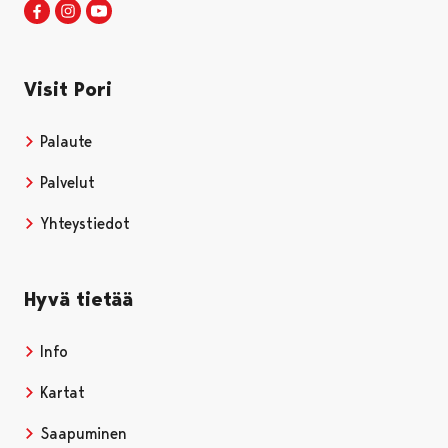
Visit Pori Facebookissa
Avautuu uudessa välilehdessä
Visit Pori Instagrammissa
Avautuu uudessa välilehdessä
Visit Pori JuuTuubissa
Avautuu uudessa välilehdessä
Visit Pori
Palaute
Palvelut
Yhteystiedot
Hyvä tietää
Info
Kartat
Saapuminen