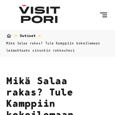
Ohita sisältö
Uutiset
Etusivu
Mikä Salaa rakas? Tule Kamppiin kokeilemaan
leimahtaako sinunkin rakkautesi
Mikä Salaa
rakas? Tule
Kamppiin
kokeilemaan