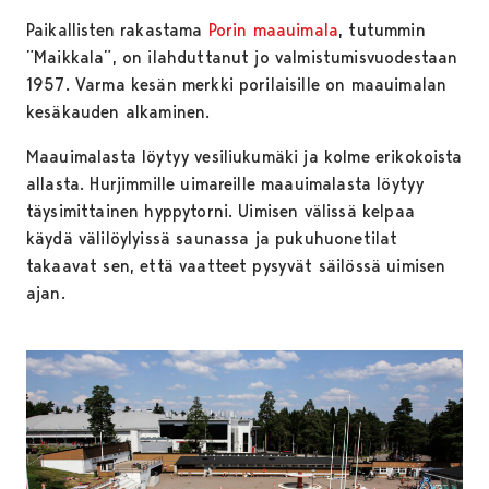
Paikallisten rakastama
Porin maauimala
, tutummin
”Maikkala”, on ilahduttanut jo valmistumisvuodestaan
1957. Varma kesän merkki porilaisille on maauimalan
kesäkauden alkaminen.
Maauimalasta löytyy vesiliukumäki ja kolme erikokoista
allasta. Hurjimmille uimareille maauimalasta löytyy
täysimittainen hyppytorni. Uimisen välissä kelpaa
käydä välilöylyissä saunassa ja pukuhuonetilat
takaavat sen, että vaatteet pysyvät säilössä uimisen
ajan.