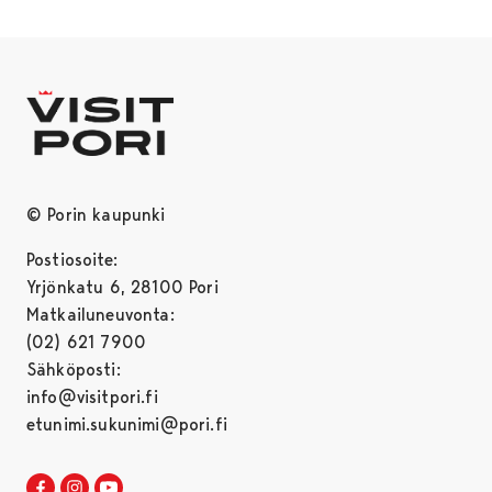
© Porin kaupunki
Postiosoite:
Yrjönkatu 6, 28100 Pori
Matkailuneuvonta:
(02) 621 7900
Sähköposti:
info@visitpori.fi
etunimi.sukunimi@pori.fi
Visit Pori Facebookissa
Avautuu uudessa välilehdessä
Visit Pori Instagrammissa
Avautuu uudessa välilehdessä
Visit Pori JuuTuubissa
Avautuu uudessa välilehdessä