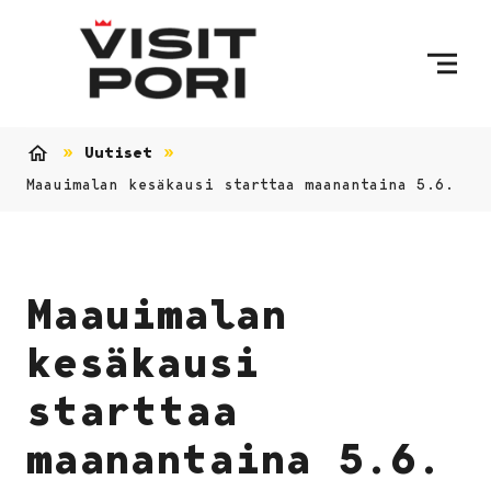
Ohita sisältö
Uutiset
Etusivu
Maauimalan kesäkausi starttaa maanantaina 5.6.
Maauimalan
kesäkausi
starttaa
maanantaina 5.6.