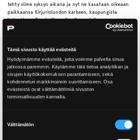
tehty viime syksyn aikana ja nyt ne kasataan oikeaan
paikkaansa Kirjurinluodon kärkeen, kaupungista
katsottuna Taavi-sillan oikealle puolelle.
Kyseessä on kevyt kokonaisuus, jossa on paikka
istahtaa vaikkapa piknikille ja ihastella jokimaisemaa.
Tämä sivusto käyttää evästeitä
– Kesän pimenevissä illoissa puistoon tulevat
Hyödynnämme evästeitä, jotta voimme palvella sinua
valaistukset ovat varmasti myös hienon näköisiä.
jatkossa paremmin. Käytämme tätä tietoa analytiikan ja
Odotamme jo innolla, että kokonaisuus saadaan
sivujen käyttökokemuksen parantamiseen, sekä
valmiiksi. Tulemme pitämään kesän aikana puistossa
kohdennetun markkinoinnin suorittamiseen. Osa
avajaiset sekä suunnitelmissa on kilpailu, jonka avulla
evästeistä ovat välttämättömiä sivuston
rakkauspuisto saadaan tutuksi porilaisille ja
toiminnallisuuden kannalta.
matkailijoille, vinkkaa Virtanen.
Jo viime kesänä rakennettu pussauskoppi on osa
Suostumuksen
rakkauspuistoa. Pussauskoppi on liikkuva elementti,
Välttämätön
valinta
jota on nähty eri tapahtumissa ja talven aikana se on
ollut kävelykadulla. Pussauskoppi tulee varmasti