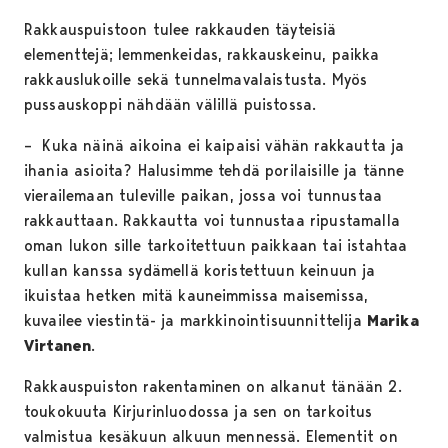
Rakkauspuistoon tulee rakkauden täyteisiä
elementtejä; lemmenkeidas, rakkauskeinu, paikka
rakkauslukoille sekä tunnelmavalaistusta. Myös
pussauskoppi nähdään välillä puistossa.
– Kuka näinä aikoina ei kaipaisi vähän rakkautta ja
ihania asioita? Halusimme tehdä porilaisille ja tänne
vierailemaan tuleville paikan, jossa voi tunnustaa
rakkauttaan. Rakkautta voi tunnustaa ripustamalla
oman lukon sille tarkoitettuun paikkaan tai istahtaa
kullan kanssa sydämellä koristettuun keinuun ja
ikuistaa hetken mitä kauneimmissa maisemissa,
kuvailee viestintä- ja markkinointisuunnittelija
Marika
Virtanen
.
Rakkauspuiston rakentaminen on alkanut tänään 2.
toukokuuta Kirjurinluodossa ja sen on tarkoitus
valmistua kesäkuun alkuun mennessä. Elementit on