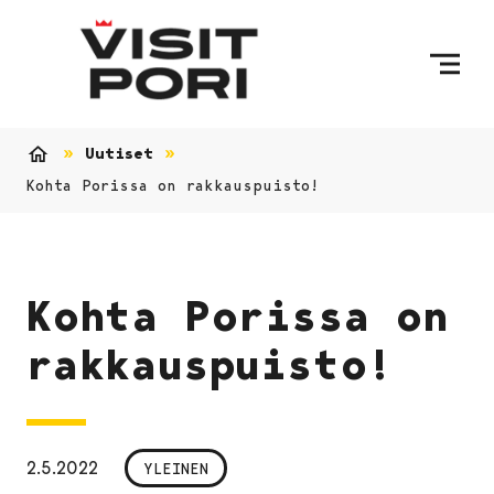
Ohita sisältö
Uutiset
Etusivu
Kohta Porissa on rakkauspuisto!
Kohta Porissa on
rakkauspuisto!
2.5.2022
YLEINEN