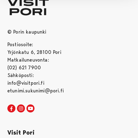
© Porin kaupunki
Postiosoite:
Yrjönkatu 6, 28100 Pori
Matkailuneuvonta:
(02) 621 7900
Sähköposti:
info@visitpori.fi
etunimi.sukunimi@pori.fi
Visit Pori Facebookissa
Avautuu uudessa välilehdessä
Visit Pori Instagrammissa
Avautuu uudessa välilehdessä
Visit Pori JuuTuubissa
Avautuu uudessa välilehdessä
Visit Pori