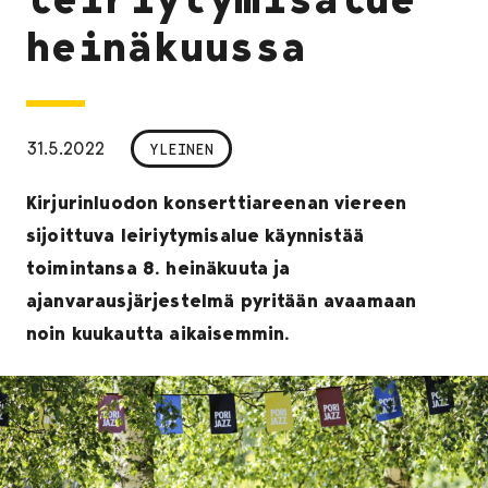
heinäkuussa
31.5.2022
YLEINEN
Kirjurinluodon konserttiareenan viereen
sijoittuva leiriytymisalue käynnistää
toimintansa 8. heinäkuuta ja
ajanvarausjärjestelmä pyritään avaamaan
noin kuukautta aikaisemmin.