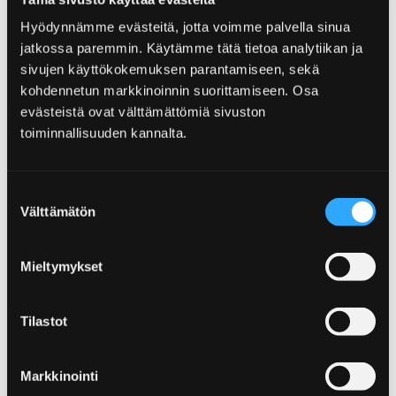
mukaan.
Hyödynnämme evästeitä, jotta voimme palvella sinua
– Juuri ennen superviikkoa aukeava leiriytymisalue on
jatkossa paremmin. Käytämme tätä tietoa analytiikan ja
mahtava apu kesän akuuttiin majoitustilanteeseen!
sivujen käyttökokemuksen parantamiseen, sekä
Tuleva kesä edetään leiriytymisalueen osalta
kohdennetun markkinoinnin suorittamiseen. Osa
pilottimaisena kokeiluna ja jatkossa alueen käyttö
evästeistä ovat välttämättömiä sivuston
menee pidempiaikaiseen kilpailutukseen, tapahtuma-
toiminnallisuuden kannalta.
asiantuntija
Eija Joensuu
selventää.
Alueen ylläpidosta ja toiminnasta vastaa Lentävä
Suostumuksen
Mökki Oy ja leiriytymisaluetta on suunniteltu
Välttämätön
valinta
yhteistyössä Porin kaupungin sekä eri toimijoiden ja
tapahtumajärjestäjien kanssa. Sähköinen
Mieltymykset
varausjärjestelmä tulee avautumaan osoitteeseen
lentavamokki.fi
ja sen avautumisesta tiedotetaan
myöhemmin.
Tilastot
Markkinointi
KIRJURINLUOTO