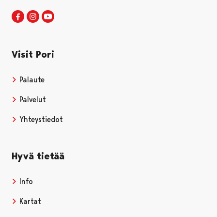
Visit Pori Facebookissa
Avautuu uudessa välilehdessä
Visit Pori Instagrammissa
Avautuu uudessa välilehdessä
Visit Pori JuuTuubissa
Avautuu uudessa välilehdessä
Visit Pori
Palaute
Palvelut
Yhteystiedot
Hyvä tietää
Info
Kartat