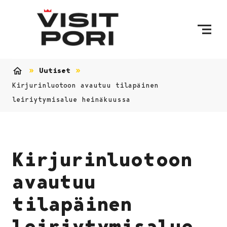
Ohita sisältö
Uutiset
Etusivu
Kirjurinluotoon avautuu tilapäinen
leiriytymisalue heinäkuussa
Kirjurinluotoon
avautuu
tilapäinen
leiriytymisalue