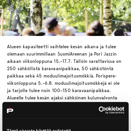
Alueen kapasiteetti vaihtelee kesän aikana ja tulee
olemaan suurimmillaan SuomiAreenan ja Pori Jazzin
aikaan viikonloppuna 15.–17.7. Tällöin varattavissa on
250 sähköllistä karavaanipaikkaa, 50 sähkötöntä
paikkaa sekä 45 moduulimajoitusmökkiä. Porispere-
viikonloppuna 5.–6.8. moduulimajoitusmökkejä ei ole
ja tarjolle tulee noin 100–150 karavaanipaikkaa.
Alueelle tulee kesän ajaksi sähköinen kulunvalvonta
sekä WC- ja suihkutilat.
Tapahtumien välisenä aikana alueella tulee olemaan
tarjolla joitain kymmeniä karavaanipaikkoja kysynnän
Tämä sivusto käyttää evästeitä