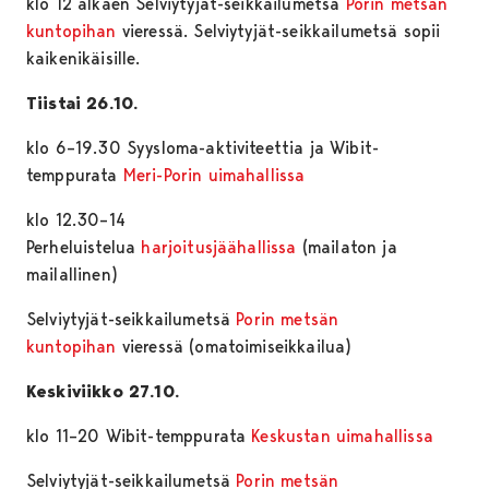
klo 12 alkaen Selviytyjät-seikkailumetsä
Porin metsän
kuntopihan
vieressä. Selviytyjät-seikkailumetsä sopii
kaikenikäisille.
Tiistai 26.10.
klo 6–19.30 Syysloma-aktiviteettia ja Wibit-
temppurata
Meri-Porin uimahallissa
klo 12.30–14
Perheluistelua
harjoitusjäähallissa
(mailaton ja
mailallinen)
Selviytyjät-seikkailumetsä
Porin metsän
kuntopihan
vieressä (omatoimiseikkailua)
Keskiviikko 27.10.
klo 11–20 Wibit-temppurata
Keskustan uimahallissa
Selviytyjät-seikkailumetsä
Porin metsän