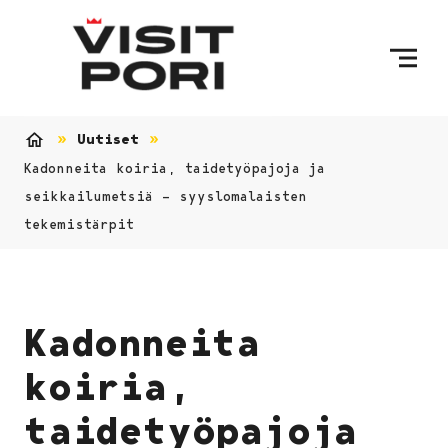
Ohita sisältö
Uutiset
Etusivu
Kadonneita koiria, taidetyöpajoja ja
seikkailumetsiä – syyslomalaisten
tekemistärpit
Kadonneita
koiria,
taidetyöpajoja