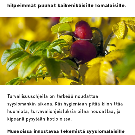
hilpeimmät puuhat kaikenikäisille lomalaisille.
Turvallisuusohjeita on tärkeää noudattaa
syyslomankin aikana. Käsihygieniaan pitää kiinnittää
huomiota, turvaväliohjeistuksia pitää noudattaa, ja
kipeänä pysytään kotioloissa.
Museoissa innostavaa tekemistä syyslomalaisille