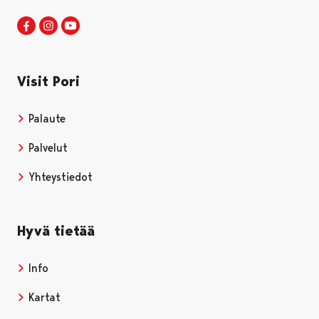
Visit Pori Facebookissa
Avautuu uudessa välilehdessä
Visit Pori Instagrammissa
Avautuu uudessa välilehdessä
Visit Pori JuuTuubissa
Avautuu uudessa välilehdessä
Visit Pori
Palaute
Palvelut
Yhteystiedot
Hyvä tietää
Info
Kartat