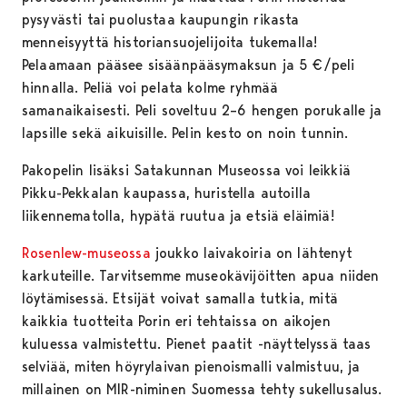
pysyvästi tai puolustaa kaupungin rikasta
menneisyyttä historiansuojelijoita tukemalla!
Pelaamaan pääsee sisäänpääsymaksun ja 5 €/peli
hinnalla. Peliä voi pelata kolme ryhmää
samanaikaisesti. Peli soveltuu 2–6 hengen porukalle ja
lapsille sekä aikuisille. Pelin kesto on noin tunnin.
Pakopelin lisäksi Satakunnan Museossa voi leikkiä
Pikku-Pekkalan kaupassa, huristella autoilla
liikennematolla, hypätä ruutua ja etsiä eläimiä!
Rosenlew-museossa
joukko laivakoiria on lähtenyt
karkuteille. Tarvitsemme museokävijöitten apua niiden
löytämisessä. Etsijät voivat samalla tutkia, mitä
kaikkia tuotteita Porin eri tehtaissa on aikojen
kuluessa valmistettu. Pienet paatit -näyttelyssä taas
selviää, miten höyrylaivan pienoismalli valmistuu, ja
millainen on MIR-niminen Suomessa tehty sukellusalus.