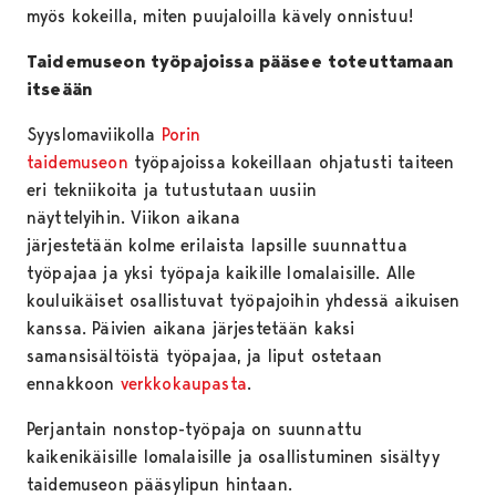
myös kokeilla, miten puujaloilla kävely onnistuu!
Taidemuseon työpajoissa pääsee toteuttamaan
itseään
Syyslomaviikolla
Porin
taidemuseon
työpajoissa kokeillaan ohjatusti taiteen
eri tekniikoita ja tutustutaan uusiin
näyttelyihin. Viikon aikana
järjestetään kolme erilaista lapsille suunnattua
työpajaa ja yksi työpaja kaikille lomalaisille. Alle
kouluikäiset osallistuvat työpajoihin yhdessä aikuisen
kanssa. Päivien aikana järjestetään kaksi
samansisältöistä työpajaa, ja liput ostetaan
ennakkoon
verkkokaupasta
.
Perjantain nonstop-työpaja on suunnattu
kaikenikäisille lomalaisille ja osallistuminen sisältyy
taidemuseon pääsylipun hintaan.