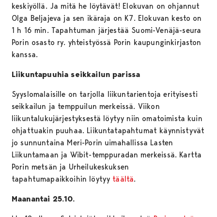
keskiyöllä. Ja mitä he löytävät! Elokuvan on ohjannut
Olga Beljajeva ja sen ikäraja on K7. Elokuvan kesto on
1 h 16 min. Tapahtuman järjestää Suomi-Venäjä-seura
Porin osasto ry. yhteistyössä Porin kaupunginkirjaston
kanssa.
Liikuntapuuhia seikkailun parissa
Syyslomalaisille on tarjolla liikuntarientoja erityisesti
seikkailun ja temppuilun merkeissä. Viikon
liikuntalukujärjestyksestä löytyy niin omatoimista kuin
ohjattuakin puuhaa. Liikuntatapahtumat käynnistyvät
jo sunnuntaina Meri-Porin uimahallissa Lasten
Liikuntamaan ja Wibit-temppuradan merkeissä. Kartta
Porin metsän ja Urheilukeskuksen
tapahtumapaikkoihin löytyy
täältä
.
Maanantai 25.10.