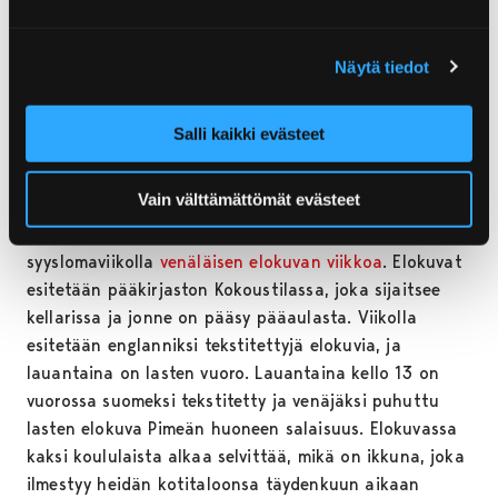
Kirjastoissa kummitustarinoita ja venäläistä
elokuvaa
Näytä tiedot
Noormarkun kirjastossa
vietetään satutuokiota
keskiviikkona 27. lokakuuta kello 10-10:30. Tällä
kertaa satutuokiota vietetään hyisissä merkeissä
Salli kaikki evästeet
kummitustarinoiden ja aaveaskartelun merkeissä.
Tapahtuma on tarkoitettu kaikenikäisille.
Vain välttämättömät evästeet
Porin kaupunginkirjastossa vietetään
syyslomaviikolla
venäläisen elokuvan viikkoa
. Elokuvat
esitetään pääkirjaston Kokoustilassa, joka sijaitsee
kellarissa ja jonne on pääsy pääaulasta. Viikolla
esitetään englanniksi tekstitettyjä elokuvia, ja
lauantaina on lasten vuoro. Lauantaina kello 13 on
vuorossa suomeksi tekstitetty ja venäjäksi puhuttu
lasten elokuva Pimeän huoneen salaisuus. Elokuvassa
kaksi koululaista alkaa selvittää, mikä on ikkuna, joka
ilmestyy heidän kotitaloonsa täydenkuun aikaan