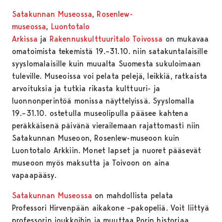
Satakunnan Museossa
,
Rosenlew-
museossa
,
Luontotalo
Arkissa
ja
Rakennuskulttuuritalo Toivossa
on mukavaa
omatoimista tekemistä 19.–31.10. niin satakuntalaisille
syyslomalaisille kuin muualta Suomesta sukuloimaan
tuleville. Museoissa voi pelata pelejä, leikkiä, ratkaista
arvoituksia ja tutkia rikasta kulttuuri- ja
luonnonperintöä monissa näyttelyissä. Syyslomalla
19.–31.10. ostetulla museolipulla pääsee kahtena
peräkkäisenä päivänä vierailemaan rajattomasti niin
Satakunnan Museoon, Rosenlew-museoon kuin
Luontotalo Arkkiin. Monet lapset ja nuoret pääsevät
museoon myös maksutta ja Toivoon on aina
vapaapääsy.
Satakunnan Museossa
on mahdollista pelata
Professori Hirvenpään aikakone –pakopeliä. Voit liittyä
professorin joukkoihin ja muuttaa Porin historiaa