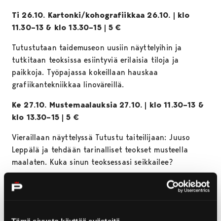
Ti 26.10. Kartonki/kohografiikkaa 26.10. | klo
11.30–13 & klo 13.30–15 | 5 €
Tutustutaan taidemuseon uusiin näyttelyihin ja
tutkitaan teoksissa esiintyviä erilaisia tiloja ja
paikkoja. Työpajassa kokeillaan hauskaa
grafiikantekniikkaa linoväreillä.
Ke 27.10. Mustemaalauksia 27.10. | klo 11.30–13 &
klo 13.30–15 | 5 €
Vieraillaan näyttelyssä Tutustu taiteilijaan: Juuso
Leppälä ja tehdään tarinalliset teokset musteella
maalaten. Kuka sinun teoksessasi seikkailee?
To 28.10 Villit puutarhat, vallattomat kasvit | klo
11.30–13 & klo 13.30–15 | 5 €
Tutustutaan Mari Oikarisen Olemisen muotoja -
Tämä sivusto käyttää evästeitä