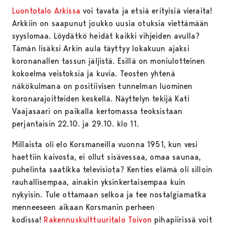
Luontotalo Arkissa
voi tavata ja etsiä erityisiä vieraita!
Arkkiin on saapunut joukko uusia otuksia viettämään
syyslomaa. Löydätkö heidät kaikki vihjeiden avulla?
Tämän lisäksi Arkin aula täyttyy lokakuun ajaksi
koronanallen tassun jäljistä. Esillä on moniulotteinen
kokoelma veistoksia ja kuvia. Teosten yhtenä
näkökulmana on positiivisen tunnelman luominen
koronarajoitteiden keskellä. Näyttelyn tekijä Kati
Vaajasaari on paikalla kertomassa teoksistaan
perjantaisin 22.10. ja 29.10. klo 11.
Millaista oli elo Korsmaneilla vuonna 1951, kun vesi
haettiin kaivosta, ei ollut sisävessaa, omaa saunaa,
puhelinta saatikka televisiota? Kenties elämä oli silloin
rauhallisempaa, ainakin yksinkertaisempaa kuin
nykyisin. Tule ottamaan selkoa ja tee nostalgiamatka
menneeseen aikaan Korsmanin perheen
kodissa!
Rakennuskulttuuritalo Toivon
pihapiirissä voit