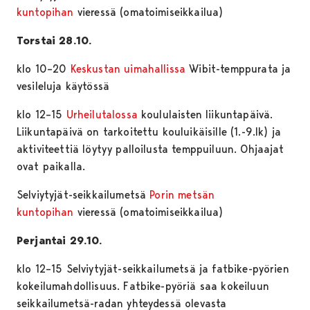
kuntopihan
vieressä (omatoimiseikkailua)
Torstai 28.10.
klo 10–20
Keskustan uimahallissa
Wibit-temppurata ja
vesileluja käytössä
klo 12–15
Urheilutalossa
koululaisten liikuntapäivä.
Liikuntapäivä on tarkoitettu kouluikäisille (1.-9.lk) ja
aktiviteettiä löytyy palloilusta temppuiluun. Ohjaajat
ovat paikalla.
Selviytyjät-seikkailumetsä
Porin metsän
kuntopihan
vieressä (omatoimiseikkailua)
Perjantai 29.10.
klo 12–15 Selviytyjät-seikkailumetsä ja fatbike-pyörien
kokeilumahdollisuus. Fatbike-pyöriä saa kokeiluun
seikkailumetsä-radan yhteydessä olevasta