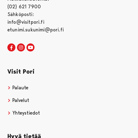
(02) 621 7900
Sähköposti:
info@visitpori.fi
etunimi.sukunimi@pori.fi
Visit Pori Facebookissa
Avautuu uudessa välilehdessä
Visit Pori Instagrammissa
Avautuu uudessa välilehdessä
Visit Pori JuuTuubissa
Avautuu uudessa välilehdessä
Visit Pori
Palaute
Palvelut
Yhteystiedot
Hyvä tietää