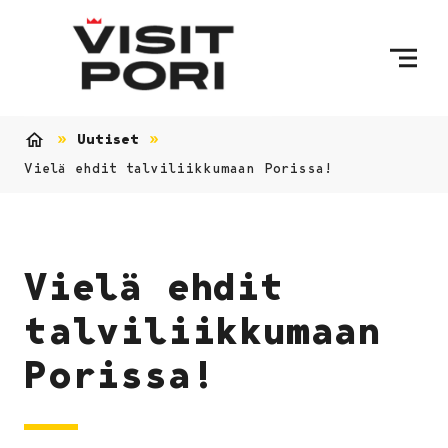
Ohita sisältö
Uutiset
Etusivu
Vielä ehdit talviliikkumaan Porissa!
Vielä ehdit
talviliikkumaan
Porissa!