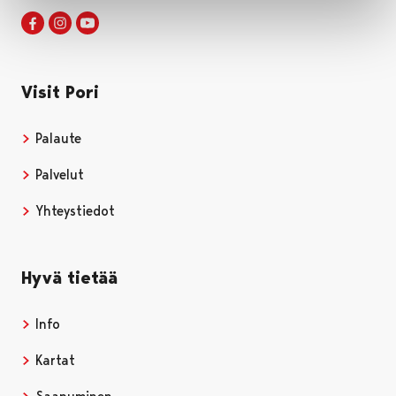
Visit Pori Facebookissa
Avautuu uudessa välilehdessä
Visit Pori Instagrammissa
Avautuu uudessa välilehdessä
Visit Pori JuuTuubissa
Avautuu uudessa välilehdessä
Visit Pori
Palaute
Palvelut
Yhteystiedot
Hyvä tietää
Info
Kartat