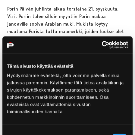
Porin Päivän juhlinta alkaa torstaina 21. syyskuuta.
Visit Poriin tulee silloin myyntiin Porin makua
janoaville sopiva Arabian muki. Mukista löytyy
muutama Porista tuttu maamerkki, joiden luokse olet
aina tervetullut. Tästä mukista maistuu takuulla
kupponen kuumaa tai voit virkistäytyä kylmällä
virvokkeella. Natsaa myös niihin nurkissa roikkuviin
muihin Arabian mukeihin ja takuulla kerää ihastelua
Tämä sivusto käyttää evästeitä
kahvipöydässä. Mukia myydään torstaista 21.9. kello
Hyödynnämme evästeitä, jotta voimme palvella sinua
10 alkaen ja sen hinta on 22 euroa.
jatkossa paremmin. Käytämme tätä tietoa analytiikan ja
Visit Pori myy myös Porin Päivän julistetta, jonka on
sivujen käyttökokemuksen parantamiseen, sekä
suunnitellut graafikko, taiteilija Rolf Lehtinen.
kohdennetun markkinoinnin suorittamiseen. Osa
Julisteessa on Porin 1970-luvun rakennuskantaa
evästeistä ovat välttämättömiä sivuston
yhdistettynä saman vuosikymmenen värimaailmaan.
toiminnallisuuden kannalta.
Tutustu koko Porin Päivän ohjelmaan
porinpaiva.fi
.
Suostumuksen