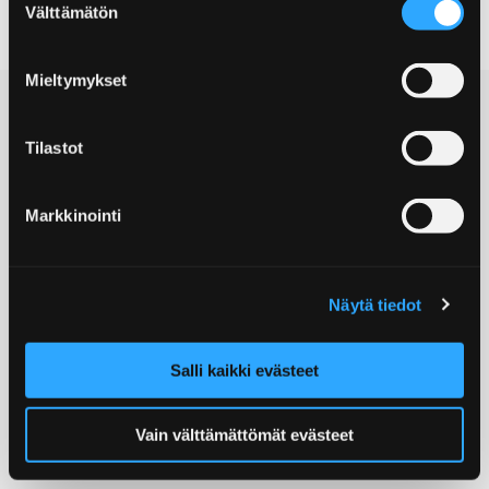
Välttämätön
valinta
Mieltymykset
Tilastot
Markkinointi
© Porin kaupunki
Postiosoite:
Näytä tiedot
Yrjönkatu 6, 28100 Pori
Matkailuneuvonta:
Salli kaikki evästeet
(02) 621 7900
Sähköposti:
info@visitpori.fi
Vain välttämättömät evästeet
etunimi.sukunimi@pori.fi