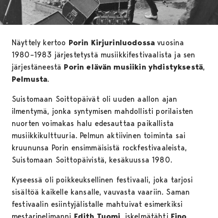
Näyttely kertoo
Porin Kirjurinluodossa
vuosina
1980–1983 järjestetystä musiikkifestivaalista ja sen
järjestäneestä
Porin elävän musiikin yhdistyksestä
,
Pelmusta
.
Suistomaan Soittopäivät oli uuden aallon ajan
ilmentymä, jonka syntymisen mahdollisti porilaisten
nuorten voimakas halu edesauttaa paikallista
musiikkikulttuuria. Pelmun aktiivinen toiminta sai
kruununsa Porin ensimmäisistä rockfestivaaleista,
Suistomaan Soittopäivistä, kesäkuussa 1980.
Kyseessä oli poikkeuksellinen festivaali, joka tarjosi
sisältöä kaikelle kansalle, vauvasta vaariin. Saman
festivaalin esiintyjälistalle mahtuivat esimerkiksi
mestaripelimanni
Edith Tuomi
, iskelmätähti
Eino