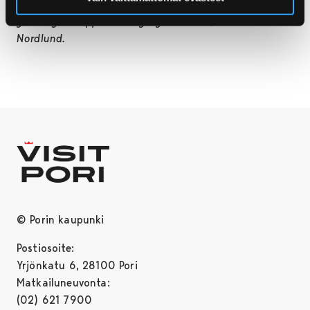
toimijoiden kanssa. Etsimme ensimmäisiä
yhteistyökumppaneita syksyksi 2024”, vinkkaa Timo
Nordlund.
© Porin kaupunki
Postiosoite:
Yrjönkatu 6, 28100 Pori
Matkailuneuvonta:
(02) 621 7900