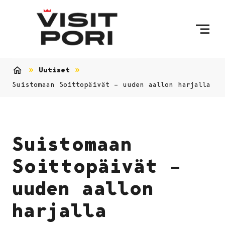
Ohita sisältö
Uutiset
Etusivu
Suistomaan Soittopäivät – uuden aallon harjalla
Suistomaan
Soittopäivät –
uuden aallon
harjalla