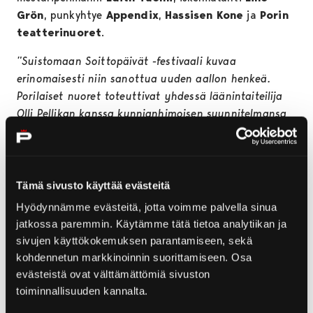
Grön
, punkyhtye
Appendix
,
Hassisen Kone
ja
Porin
teatterinuoret
.
”Suistomaan Soittopäivät -festivaali kuvaa
erinomaisesti niin sanottua uuden aallon henkeä.
Porilaiset nuoret toteuttivat yhdessä läänintaiteilija
Olli Pellikan kanssa kunnianhimoisen suunnitelmansa
omasta omaperäisestä festivaalista. Tämä toteutui jo
reilun puolen vuoden kuluttua Pelmun perustamisesta.
Huikea suoritus!” toteaa intendentti
Timo Nordlund
Satakunnan Museosta.
Tämä sivusto käyttää evästeitä
Hyödynnämme evästeitä, jotta voimme palvella sinua
Neljänä kesänä järjestetty festivaali jätti jälkeensä
jatkossa paremmin. Käytämme tätä tietoa analytiikan ja
aimo annoksen musiikkiin liittyviä muistoja ja
sivujen käyttökokemuksen parantamiseen, sekä
esimerkin nuorison yhdessä tekemisen voimasta. Tulipa
kohdennetun markkinoinnin suorittamiseen. Osa
samalla annettua myös yksi kasvualusta pian
evästeistä ovat välttämättömiä sivuston
festivaalin jälkeen alkaneelle ilmiölle
, porirockille
.
toiminnallisuuden kannalta.
Näyttelyssä pääsee tutustumaan Pelmun ja