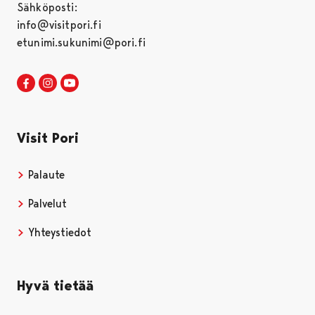
Sähköposti:
info@visitpori.fi
etunimi.sukunimi@pori.fi
Visit Pori Facebookissa
Avautuu uudessa välilehdessä
Visit Pori Instagrammissa
Avautuu uudessa välilehdessä
Visit Pori JuuTuubissa
Avautuu uudessa välilehdessä
Visit Pori
Palaute
Palvelut
Yhteystiedot
Hyvä tietää