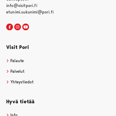
info@visitpori.fi
etunimi.sukunimi@pori.fi
Visit Pori Facebookissa
Avautuu uudessa välilehdessä
Visit Pori Instagrammissa
Avautuu uudessa välilehdessä
Visit Pori JuuTuubissa
Avautuu uudessa välilehdessä
Visit Pori
Palaute
Palvelut
Yhteystiedot
Hyvä tietää
Info