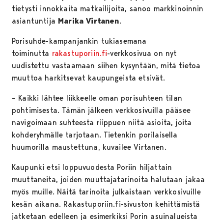
tietysti innokkaita matkailijoita, sanoo markkinoinnin
asiantuntija
Marika Virtanen
.
Porisuhde-kampanjankin tukiasemana
toiminutta
rakastuporiin.fi
-verkkosivua on nyt
uudistettu vastaamaan siihen kysyntään, mitä tietoa
muuttoa harkitsevat kaupungeista etsivät.
– Kaikki lähtee liikkeelle oman porisuhteen tilan
pohtimisesta. Tämän jälkeen verkkosivuilla pääsee
navigoimaan suhteesta riippuen niitä asioita, joita
kohderyhmälle tarjotaan. Tietenkin porilaisella
huumorilla maustettuna, kuvailee Virtanen.
Kaupunki etsi loppuvuodesta Poriin hiljattain
muuttaneita, joiden muuttajatarinoita halutaan jakaa
myös muille. Näitä tarinoita julkaistaan verkkosivuille
kesän aikana. Rakastuporiin.fi-sivuston kehittämistä
jatketaan edelleen ja esimerkiksi Porin asuinalueista