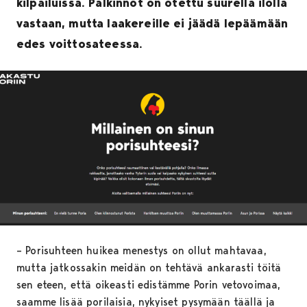
kilpailuissa. Palkinnot on otettu suurella ilolla
vastaan, mutta laakereille ei jäädä lepäämään
edes voittosateessa.
– Porisuhteen huikea menestys on ollut mahtavaa,
mutta jatkossakin meidän on tehtävä ankarasti töitä
sen eteen, että oikeasti edistämme Porin vetovoimaa,
saamme lisää porilaisia, nykyiset pysymään täällä ja