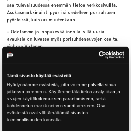
saa tulevaisuudessa enemmän tietoa verkkosivuilta.
Asukasmarkkinointi pyörii siis edelleen porisuhteen
pyörteissä, kuinkas muutenkaan.
– Odotamme jo loppukesää innolla, sillä uusia
avauksia on luvassa myös porisuhdeneuvojen osalta,
vinkkaa Virtanen.
Palkittu Porisuhde
Tämä sivusto käyttää evästeitä
Kuka näitä palkintoja ylipäätään laskee? No ei
varmaan kukaan, mutta ne on silti koottu omaksi ja
Hyödynnämme evästeitä, jotta voimme palvella sinua
muiden iloksi
rakastuporiin.fi
-verkkosivuille. Porisuhde-
jatkossa paremmin. Käytämme tätä tietoa analytiikan ja
kampanja on voittanut keväällä kolme merkittävää
sivujen käyttökokemuksen parantamiseen, sekä
kilpailua: Effie Awards Finlandin, Grand Onen sekä
kohdennetun markkinoinnin suorittamiseen. Osa
evästeistä ovat välttämättömiä sivuston
Vuoden huiput.
toiminnallisuuden kannalta.
– Olemme äärettömän kiitollisia Porisuhde-kampanjan