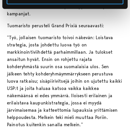
voimasta sekä tekstistä. Hopeahuippu tuli sarjasta
kampanjat.
Tuomaristo perusteli Grand Prixiä seuraavasti:
”Työ, jollaisen tuomaristo toivoi näkevän: Loistava
strategia, josta johdettu luova työ on
markkinointiviihdettä parhaimmillaan. Ja tulokset
ansaitun hyvät. Ensin on rohjettu rajata
kohderyhmästä suurin osa suomalaisia ulos. Sen
jälkeen tehty kohderyhmäymmärrykseen perustuva
luova ratkaisu; sisäpiirivitsejä joihin on ujutettu kaikki
USP:t ja joita haluaa katsoa vaikka kaikkea
näkemäänsä ei edes ymmärrä. Iloisesti erilainen ja
erilaistava kaupunkistrategia, jossa ei myydä
järvimaisemaa ja katteettomia lupauksia yrittämisen
helppoudesta. Melkein teki mieli muuttaa Poriin.
Painotus kuitenkin sanalla melkein.”