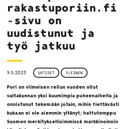
rakastuporiin.fi
-sivu on
uudistunut ja
työ jatkuu
9.5.2023
UUTISET
YLEINEN
Pori on viimeisen reilun vuoden ollut
valtakunnan yksi kuumimpia puheenaiheita ja
onnistunut tekemään jotain, mihin tiettävästi
kukaan ei ole aiemmin yltänyt; hattutemppu
Suomen merkityksellisimmissä markkinoinnin