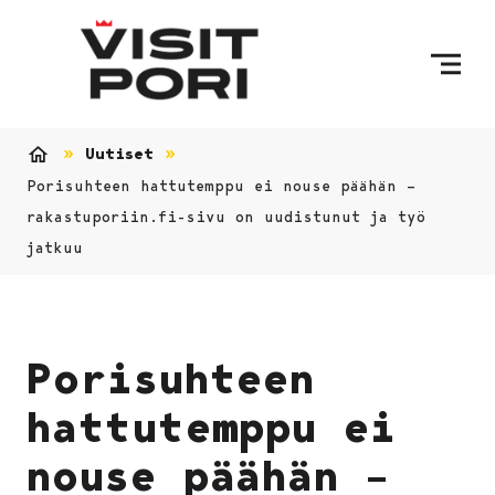
Ohita sisältö
Uutiset
Etusivu
Porisuhteen hattutemppu ei nouse päähän –
rakastuporiin.fi-sivu on uudistunut ja työ
jatkuu
Porisuhteen
hattutemppu ei
nouse päähän –