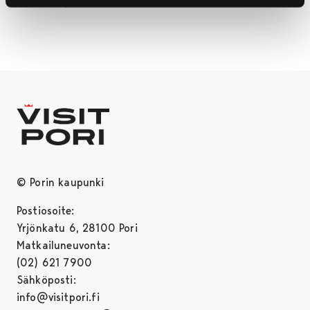
soittimia pääsee kokeilemaan, vinkkaa Träskelin.
© Porin kaupunki
Postiosoite:
Yrjönkatu 6, 28100 Pori
Matkailuneuvonta:
(02) 621 7900
Sähköposti:
info@visitpori.fi