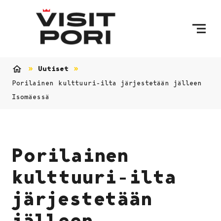
Ohita sisältö
Uutiset
Etusivu
Porilainen kulttuuri-ilta järjestetään jälleen
Isomäessä
Porilainen
kulttuuri-ilta
järjestetään
jälleen