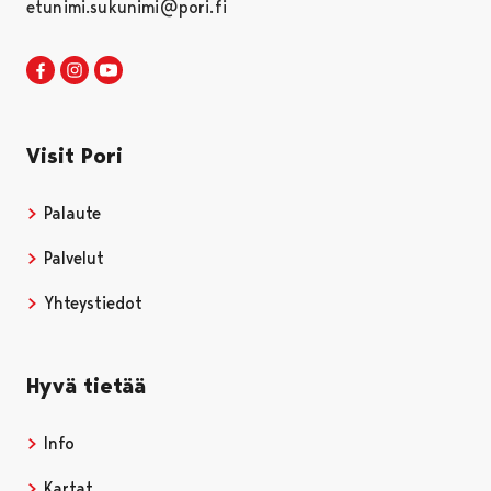
etunimi.sukunimi@pori.fi
Visit Pori Facebookissa
Avautuu uudessa välilehdessä
Visit Pori Instagrammissa
Avautuu uudessa välilehdessä
Visit Pori JuuTuubissa
Avautuu uudessa välilehdessä
Visit Pori
Palaute
Palvelut
Yhteystiedot
Hyvä tietää
Info
Kartat