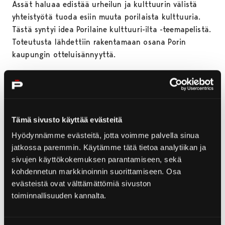
Ässät haluaa edistää urheilun ja kulttuurin välistä
yhteistyötä tuoda esiin muuta porilaista kulttuuria.
Tästä syntyi idea Porilaine kulttuuri-ilta -teemapelistä.
Toteutusta lähdettiin rakentamaan osana Porin
kaupungin otteluisännyyttä.
– Yhteistyö kaupungin kanssa on merkittävä ja viime
vuoden tapahtuma sai erinomaisen vastaanoton, josta
on hyvä jatkaa. Tämän vuoden Porilaine kulttuuri-ilta
tulee olemaan upea spektaakkeli. Pori Sinfonietta
Tämä sivusto käyttää evästeitä
viihdyttää yleisöä soittamalla pelikatkomusiikkia B5-
Hyödynnämme evästeitä, jotta voimme palvella sinua
katsomossa, Suomessa vastaavaa on nähty aiemmin
jatkossa paremmin. Käytämme tätä tietoa analytiikan ja
vain muutamassa HIFK:n ottelussa. Lisäksi areenalle
sivujen käyttökokemuksen parantamiseen, sekä
tulee erilaisia kulttuuripisteitä räppipajasta
kohdennetun markkinoinnin suorittamiseen. Osa
taidekoulun näyttelyyn. Tätä iltaa ei kannata missata,
evästeistä ovat välttämättömiä sivuston
toteaa markkinointi- ja tapahtumapäällikkö
Samu
toiminnallisuuden kannalta.
Mäkisalo
.
Illan aikana D-päädystä löytyy tuttuun tapaan