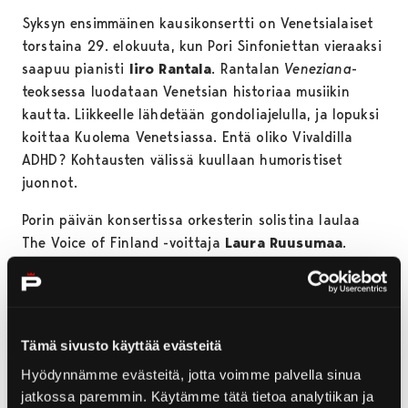
Syksyn ensimmäinen kausikonsertti on Venetsialaiset
torstaina 29. elokuuta, kun Pori Sinfoniettan vieraaksi
saapuu pianisti
Iiro Rantala
. Rantalan
Veneziana
-
teoksessa luodataan Venetsian historiaa musiikin
kautta. Liikkeelle lähdetään gondoliajelulla, ja lopuksi
koittaa Kuolema Venetsiassa. Entä oliko Vivaldilla
ADHD? Kohtausten välissä kuullaan humoristiset
juonnot.
Porin päivän konsertissa orkesterin solistina laulaa
The Voice of Finland -voittaja
Laura Ruusumaa
.
Hänellä on klassisen laulajan tausta, ja ohjelman
semifinaalissa häneltä kuultiinkin Yön kuningattaren
aaria. Rakkautta, riemua ja raivoa -konsertin 26.
syyskuuta johtaa porilaislähtöinen
Heikki Elo
. Luvassa
Tämä sivusto käyttää evästeitä
on riehakas musiikkimatka klassisesta poppiin ja
Hyödynnämme evästeitä, jotta voimme palvella sinua
rockiin.
jatkossa paremmin. Käytämme tätä tietoa analytiikan ja