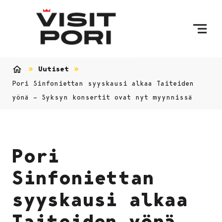
Ohita sisältö
Uutiset
Etusivu
Pori Sinfoniettan syyskausi alkaa Taiteiden
yönä ­­­– Syksyn konsertit ovat nyt myynnissä
Pori
Sinfoniettan
syyskausi alkaa
Taiteiden yönä ­­­–