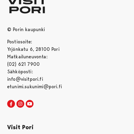
© Porin kaupunki
Postiosoite:
Yrjönkatu 6, 28100 Pori
Matkailuneuvonta:
(02) 621 7900
Sähköposti:
info@visitpori.fi
etunimi.sukunimi@pori.fi
Visit Pori Facebookissa
Avautuu uudessa välilehdessä
Visit Pori Instagrammissa
Avautuu uudessa välilehdessä
Visit Pori JuuTuubissa
Avautuu uudessa välilehdessä
Visit Pori