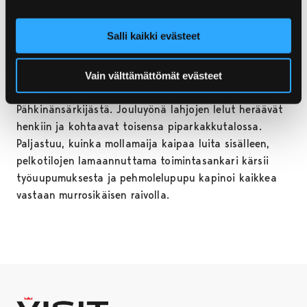
Kilpeläinen
yhtyeineen ja Pori Sinfonietta lyövät
hynttyynsä yhteen. Kilpeläisen tuotannon helmet
Salli kaikki evästeet
nousevat uusiin korkeuksiin orkesterille sovitettuina.
Joulukuussa Pori Sinfonietta ja Pori Dance Company
Vain välttämättömät evästeet
tekevät yhdessä uuden tulkinnan Tšaikovskin
Pähkinänsärkijästä. Jouluyönä lahjojen lelut heräävät
henkiin ja kohtaavat toisensa piparkakkutalossa.
Paljastuu, kuinka mollamaija kaipaa luita sisälleen,
pelkotilojen lamaannuttama toimintasankari kärsii
työuupumuksesta ja pehmolelupupu kapinoi kaikkea
vastaan murrosikäisen raivolla.