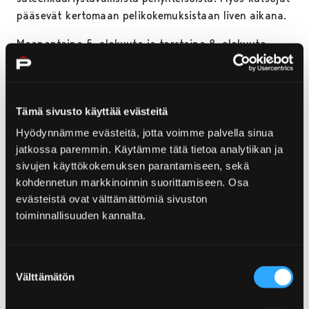
pääsevät kertomaan pelikokemuksistaan liven aikana.
Maanantaina 5. elokuuta ja torstaina 8. elokuuta
kello 17–18
Burleskimummo Irene
vetää hilpeitä
Vartalot toimimaan naurun kera ja hyvä mieli
liikunnalla -jumppatuokioita kulttuuritalo Anniksen
Tämä sivusto käyttää evästeitä
pihalla. Tapahtumat ovat osa Rakkaudella porilaisille -
hyvinvointirahahanketta.
Hyödynnämme evästeitä, jotta voimme palvella sinua
jatkossa paremmin. Käytämme tätä tietoa analytiikan ja
Torstaina 8. elokuuta kello 18–19 järjestetään
sivujen käyttökokemuksen parantamiseen, sekä
sateenkaariteemainen satutunti Porin
kohdennetun markkinoinnin suorittamiseen. Osa
kaupunginkirjastossa. Tilaisuudessa drag-
evästeistä ovat välttämättömiä sivuston
hahmo
Henrietta
lukee otteita erilaisuutta
toiminnallisuuden kannalta.
käsittelevistä saduista ja lastenkirjoista hullunkurisella
tyylillään. Drag on esittävää taidetta, jossa
leikitellään sukupuolirooleilla ja sukupuolen ilmaisulla
Suostumuksen
Välttämätön
esimerkiksi pukeutumisen, meikin ja esiintymisen
valinta
kautta.