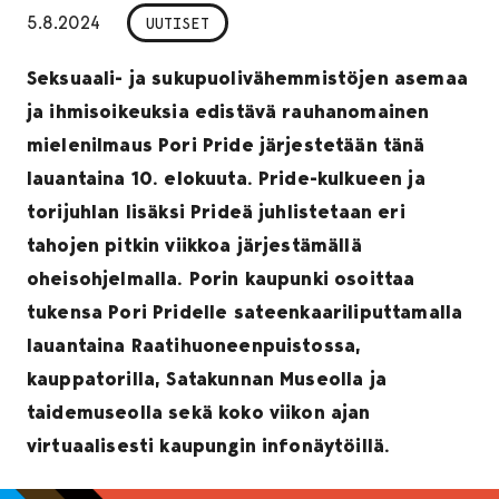
5.8.2024
UUTISET
Seksuaali- ja sukupuolivähemmistöjen asemaa
ja ihmisoikeuksia edistävä rauhanomainen
mielenilmaus Pori Pride järjestetään tänä
lauantaina 10. elokuuta. Pride-kulkueen ja
torijuhlan lisäksi Prideä juhlistetaan eri
tahojen pitkin viikkoa järjestämällä
oheisohjelmalla. Porin kaupunki osoittaa
tukensa Pori Pridelle sateenkaariliputtamalla
lauantaina Raatihuoneenpuistossa,
kauppatorilla, Satakunnan Museolla ja
taidemuseolla sekä koko viikon ajan
virtuaalisesti kaupungin infonäytöillä.