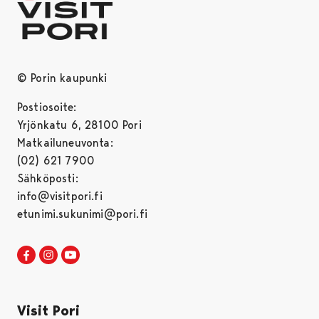
© Porin kaupunki
Postiosoite:
Yrjönkatu 6, 28100 Pori
Matkailuneuvonta:
(02) 621 7900
Sähköposti:
info@visitpori.fi
etunimi.sukunimi@pori.fi
Visit Pori Facebookissa
Avautuu uudessa välilehdessä
Visit Pori Instagrammissa
Avautuu uudessa välilehdessä
Visit Pori JuuTuubissa
Avautuu uudessa välilehdessä
Visit Pori