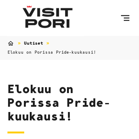
Ohita sisältö
Uutiset
Etusivu
Elokuu on Porissa Pride-kuukausi!
Elokuu on
Porissa Pride-
kuukausi!