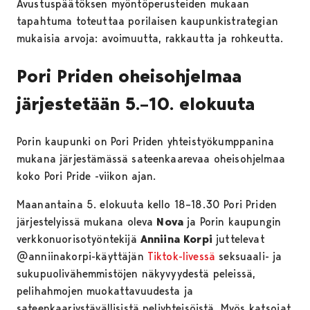
Avustuspäätöksen myöntöperusteiden mukaan
tapahtuma toteuttaa porilaisen kaupunkistrategian
mukaisia arvoja: avoimuutta,​ rakkautta ja rohkeutta.
Pori Priden oheisohjelmaa
järjestetään 5.–10. elokuuta
Porin kaupunki on Pori Priden yhteistyökumppanina
mukana järjestämässä sateenkaarevaa oheisohjelmaa
koko Pori Pride -viikon ajan.
Maanantaina 5. elokuuta kello 18–18.30 Pori Priden
järjestelyissä mukana oleva
Nova
ja Porin kaupungin
verkkonuorisotyöntekijä
Anniina Korpi
juttelevat
@anniinakorpi-käyttäjän
Tiktok-livessä
seksuaali- ja
sukupuolivähemmistöjen näkyvyydestä peleissä,
pelihahmojen muokattavuudesta ja
sateenkaariystävällisistä peliyhteisöistä. Myös katsojat