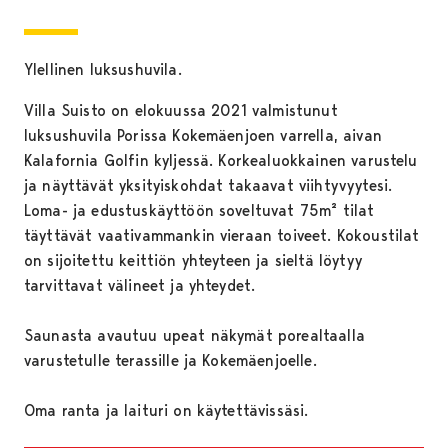
Ylellinen luksushuvila.
Villa Suisto on elokuussa 2021 valmistunut
luksushuvila Porissa Kokemäenjoen varrella, aivan
Kalafornia Golfin kyljessä. Korkealuokkainen varustelu
ja näyttävät yksityiskohdat takaavat viihtyvyytesi.
Loma- ja edustuskäyttöön soveltuvat 75m² tilat
täyttävät vaativammankin vieraan toiveet. Kokoustilat
on sijoitettu keittiön yhteyteen ja sieltä löytyy
tarvittavat välineet ja yhteydet.
Saunasta avautuu upeat näkymät porealtaalla
varustetulle terassille ja Kokemäenjoelle.
Oma ranta ja laituri on käytettävissäsi.