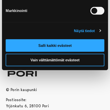
Aikaisempi dia
Seuraa
Markkinointi
Näytä tiedot
Salli kaikki evästeet
Vain välttämättömät evästeet
© Porin kaupunki
Postiosoite:
Yrjönkatu 6, 28100 Pori