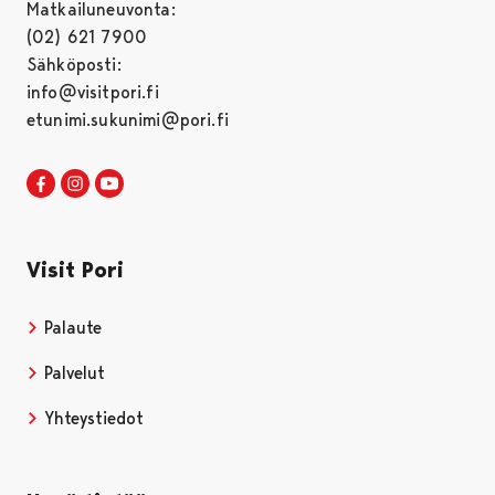
Matkailuneuvonta:
(02) 621 7900
Sähköposti:
info@visitpori.fi
etunimi.sukunimi@pori.fi
Visit Pori Facebookissa
Avautuu uudessa välilehdessä
Visit Pori Instagrammissa
Avautuu uudessa välilehdessä
Visit Pori JuuTuubissa
Avautuu uudessa välilehdessä
Visit Pori
Palaute
Palvelut
Yhteystiedot