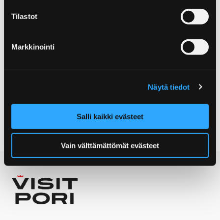
Tilastot
Markkinointi
Aikaisempi dia
Seuraa
Näytä tiedot
Salli kaikki evästeet
Vain välttämättömät evästeet