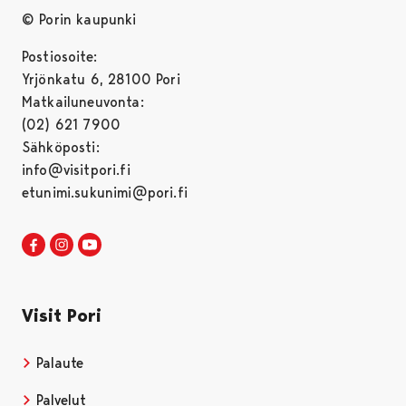
© Porin kaupunki
Postiosoite:
Yrjönkatu 6, 28100 Pori
Matkailuneuvonta:
(02) 621 7900
Sähköposti:
info@visitpori.fi
etunimi.sukunimi@pori.fi
Visit Pori Facebookissa
Avautuu uudessa välilehdessä
Visit Pori Instagrammissa
Avautuu uudessa välilehdessä
Visit Pori JuuTuubissa
Avautuu uudessa välilehdessä
Visit Pori
Palaute
Palvelut