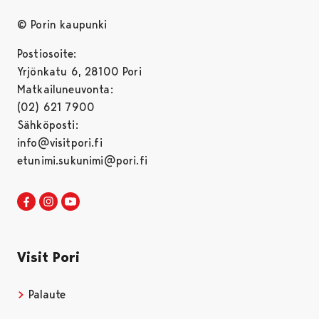
© Porin kaupunki
Postiosoite:
Yrjönkatu 6, 28100 Pori
Matkailuneuvonta:
(02) 621 7900
Sähköposti:
info@visitpori.fi
etunimi.sukunimi@pori.fi
Visit Pori Facebookissa
Avautuu uudessa välilehdessä
Visit Pori Instagrammissa
Avautuu uudessa välilehdessä
Visit Pori JuuTuubissa
Avautuu uudessa välilehdessä
Visit Pori
Palaute