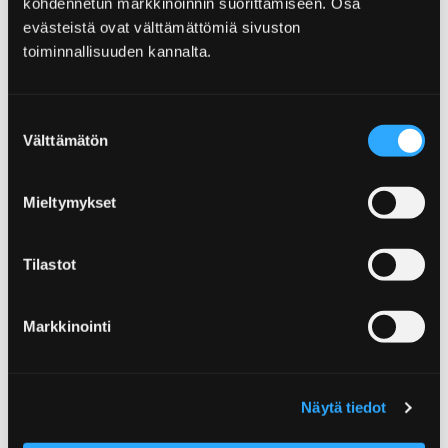
kohdennetun markkinoinnin suorittamiseen. Osa
Www
evästeistä ovat välttämättömiä sivuston
toiminnallisuuden kannalta.
Ohita upote
Suostumuksen
Välttämätön
valinta
Mieltymykset
Tilastot
Markkinointi
Näytä tiedot