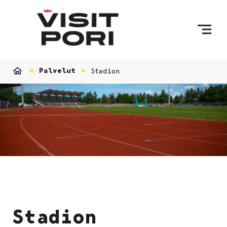
Ohita sisältö
Palvelut
Stadion
Etusivu
Stadion