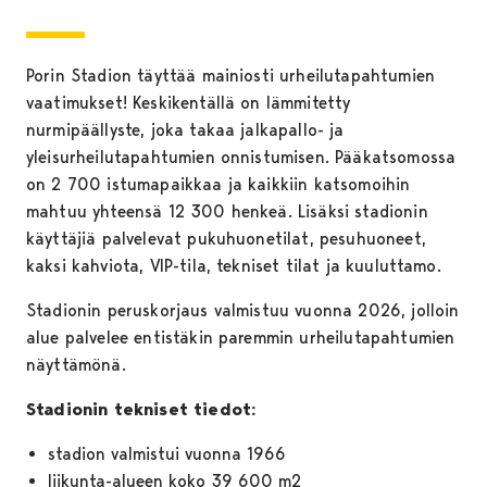
Porin Stadion täyttää mainiosti urheilutapahtumien
vaatimukset! Keskikentällä on lämmitetty
nurmipäällyste, joka takaa jalkapallo- ja
yleisurheilutapahtumien onnistumisen. Pääkatsomossa
on 2 700 istumapaikkaa ja kaikkiin katsomoihin
mahtuu yhteensä 12 300 henkeä. Lisäksi stadionin
käyttäjiä palvelevat pukuhuonetilat, pesuhuoneet,
kaksi kahviota, VIP-tila, tekniset tilat ja kuuluttamo.
Stadionin peruskorjaus valmistuu vuonna 2026, jolloin
alue palvelee entistäkin paremmin urheilutapahtumien
näyttämönä.
Stadionin tekniset tiedot:
stadion valmistui vuonna 1966
liikunta-alueen koko 39 600 m2