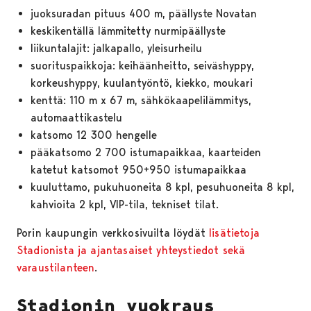
juoksuradan pituus 400 m, päällyste Novatan
keskikentällä lämmitetty nurmipäällyste
liikuntalajit: jalkapallo, yleisurheilu
suorituspaikkoja: keihäänheitto, seiväshyppy,
korkeushyppy, kuulantyöntö, kiekko, moukari
kenttä: 110 m x 67 m, sähkökaapelilämmitys,
automaattikastelu
katsomo 12 300 hengelle
pääkatsomo 2 700 istumapaikkaa, kaarteiden
katetut katsomot 950+950 istumapaikkaa
kuuluttamo, pukuhuoneita 8 kpl, pesuhuoneita 8 kpl,
kahvioita 2 kpl, VIP-tila, tekniset tilat.
Porin kaupungin verkkosivuilta löydät
lisätietoja
Stadionista ja ajantasaiset yhteystiedot sekä
varaustilanteen
.
Stadionin vuokraus