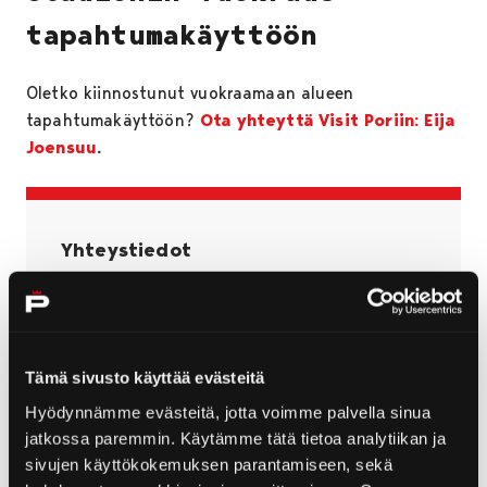
tapahtumakäyttöön
Oletko kiinnostunut vuokraamaan alueen
tapahtumakäyttöön?
Ota yhteyttä Visit Poriin: Eija
Joensuu
.
Yhteystiedot
+358 40 701 1433
stadion@pori.fi
Käyntiosoite:
Tämä sivusto käyttää evästeitä
Metsämiehenkatu 19
Hyödynnämme evästeitä, jotta voimme palvella sinua
Postiosoite:
jatkossa paremmin. Käytämme tätä tietoa analytiikan ja
28500 Pori
sivujen käyttökokemuksen parantamiseen, sekä