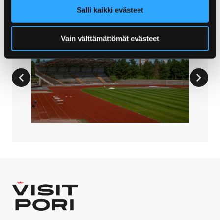
Salli kaikki evästeet
Vain välttämättömät evästeet
Aikaisempi dia
Seuraa