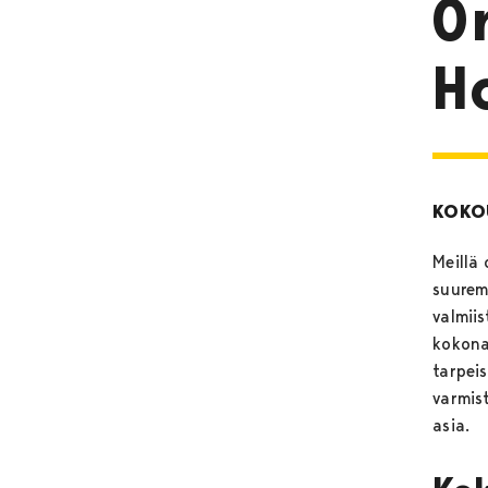
O
H
KOKOU
Meillä 
suuremm
valmii
kokona
tarpei
varmis
asia.