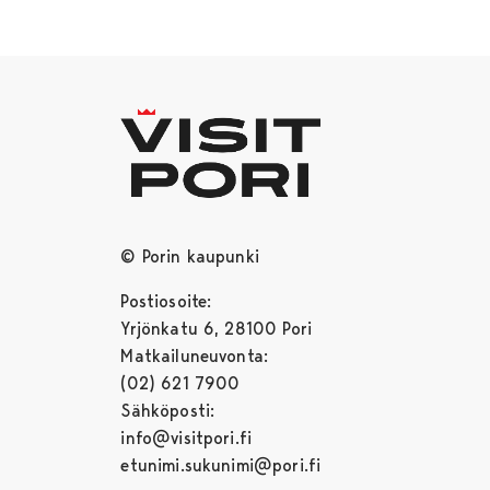
© Porin kaupunki
Postiosoite:
Yrjönkatu 6, 28100 Pori
Matkailuneuvonta:
(02) 621 7900
Sähköposti:
info@visitpori.fi
etunimi.sukunimi@pori.fi