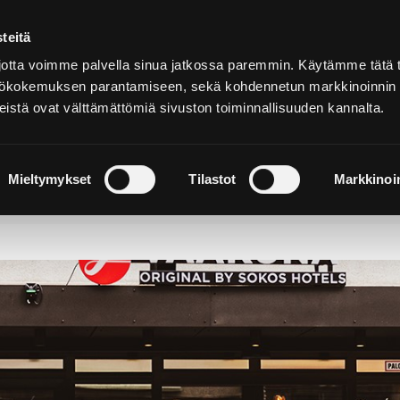
teitä
Suomeksi
tta voimme palvella sinua jatkossa paremmin. Käytämme tätä t
yttökokemuksen parantamiseen, sekä kohdennetun markkinoinnin
istä ovat välttämättömiä sivuston toiminnallisuuden kannalta.
ja
Majoitu ja
Luonto ja
e
nauti
retkeily
Mieltymykset
Tilastot
Markkinoin
Vaakuna