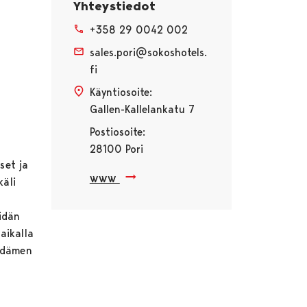
Yhteystiedot
+358 29 0042 002
sales.pori@sokoshotels.
fi
Käyntiosoite:
Gallen-Kallelankatu 7
Postiosoite:
28100 Pori
set ja
www
käli
idän
aikalla
sydämen