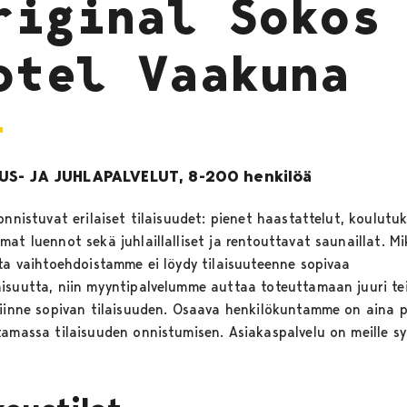
riginal Sokos
otel Vaakuna
S- JA JUHLAPALVELUT, 8-200 henkilöä
onnistuvat erilaiset tilaisuudet: pienet haastattelut, koulutuk
at luennot sekä juhlaillalliset ja rentouttavat saunaillat. Mi
sta vaihtoehdoistamme ei löydy tilaisuuteenne sopivaa
isuutta, niin myyntipalvelumme auttaa toteuttamaan juuri te
siinne sopivan tilaisuuden. Osaava henkilökuntamme on aina p
tamassa tilaisuuden onnistumisen. Asiakaspalvelu on meille 