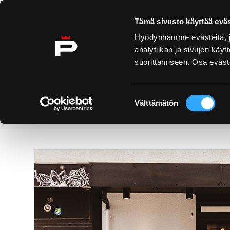
Ohita sisältö
Tämä sivusto käyttää eväs
Hyödynnämme evästeitä, jo
analytiikan ja sivujen kä
suorittamiseen. Osa eväste
Yyteri
Kirjurinluoto
Näe 
ko
Suostumuksen
Välttämätön
valinta
Palvelut
Original Sokos Hotel 
Etusivu