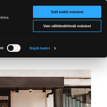
Salli kaikki evästeet
Verkkokauppa
Hae sivustolta
ietoa
Vain välttämättömät evästeet
Retket ja
Järjestä
opastukset
tapahtuma
ti
Näytä tiedot