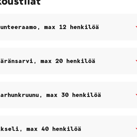
oustilat
Funteeraamo, max 12 henkilöä
Häränsarvi, max 20 henkilöä
Karhunkruunu, max 30 henkilöä
Akseli, max 40 henkilöä