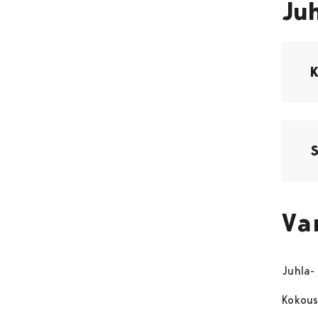
Juh
Va
Juhla-
Kokous