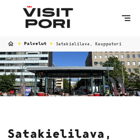
Ohita sisältö
Palvelut
Satakielilava, Kauppatori
Etusivu
Satakielilava,