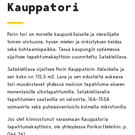
Kauppatori
Porin tori on monelle kaupunkilaiselle ja vierailijalle
toinen olohuone, hyvän mielen ja virkistyksen keidas
sekä kohtaamispaikka. Tässä kaupungin sydämessä
sijaitsee tapahtumakäyttöön suunniteltu Satakielilava.
Satakielilava sijaitsee Porin Kauppatorin itälaidalla ja
sen koko on 112,5 m2. Lava ja sen edustalta aukeava
tori muodostavat yhdessä mainion tapahtuma-alueen
monenlaisille ulkotapahtumille. Satakielilavalla
tapahtumien saatavilla on valovirta, 16A–155A
voimavirta sekä puheäänentoisto kolmella mikrofonilla.
Jos olet kiinnostunut varaamaan Kauppatoria
tapahtumakäyttöön, ole yhteydessä Porikortteleihin: p.
044 241