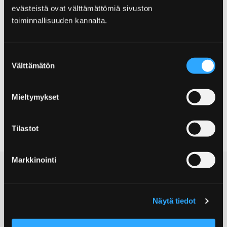
evästeistä ovat välttämättömiä sivuston
toiminnallisuuden kannalta.
Suostumuksen
Välttämätön
valinta
Aikaisempi dia
Seuraa
Mieltymykset
Tilastot
Markkinointi
Näytä tiedot