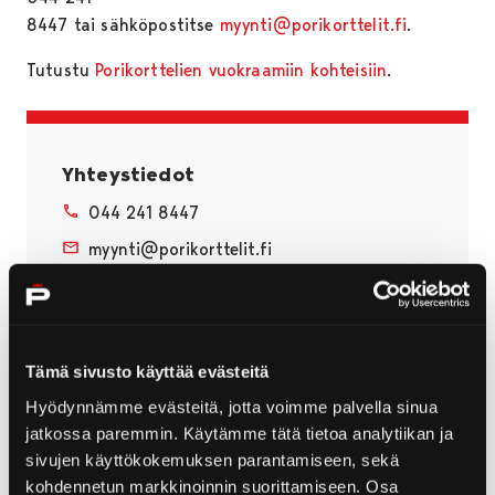
8447 tai sähköpostitse
myynti@porikorttelit.fi
.
Tutustu
Porikorttelien vuokraamiin kohteisiin
.
Yhteystiedot
044 241 8447
myynti@porikorttelit.fi
Käyntiosoite:
Kauppatori, 28100 Pori
WWW
Tämä sivusto käyttää evästeitä
Hyödynnämme evästeitä, jotta voimme palvella sinua
jatkossa paremmin. Käytämme tätä tietoa analytiikan ja
sivujen käyttökokemuksen parantamiseen, sekä
kohdennetun markkinoinnin suorittamiseen. Osa