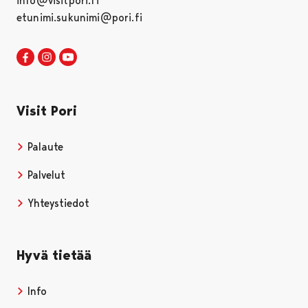
info@visitpori.fi
etunimi.sukunimi@pori.fi
Visit Pori Facebookissa
Avautuu uudessa välilehdessä
Visit Pori Instagrammissa
Avautuu uudessa välilehdessä
Visit Pori JuuTuubissa
Avautuu uudessa välilehdessä
Visit Pori
Palaute
Palvelut
Yhteystiedot
Hyvä tietää
Info