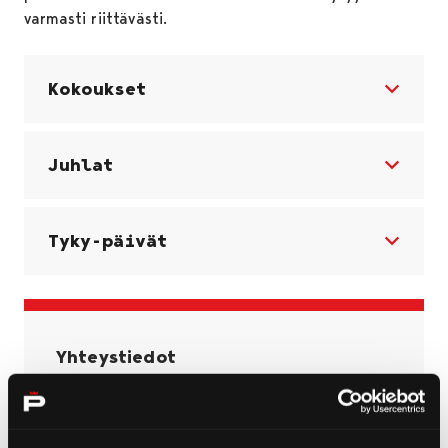
varmasti riittävästi.
Kokoukset
Juhlat
Tyky-päivät
Yhteystiedot
+358 40 727 8915
toimisto@porinravit.fi