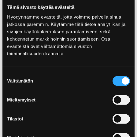
Käyntiosoite:
Tämä sivusto käyttää evästeitä
Ravintie 1
Hyödynnämme evästeitä, jotta voimme palvella sinua
Postiosoite:
jatkossa paremmin. Käytämme tätä tietoa analytiikan ja
28130 Pori
sivujen käyttökokemuksen parantamiseen, sekä
kohdennetun markkinoinnin suorittamiseen. Osa
Www
evästeistä ovat välttämättömiä sivuston
toiminnallisuuden kannalta.
Ohita upote
Suostumuksen
Välttämätön
valinta
Mieltymykset
Tilastot