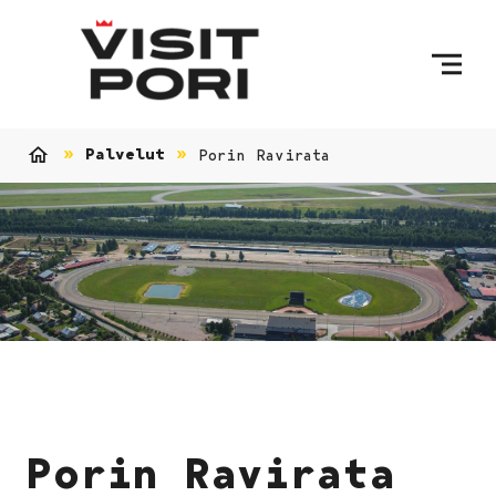
Ohita sisältö
Palvelut
Porin Ravirata
Etusivu
Porin Ravirata