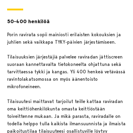
50-400 henkilöä
Porin ravirata sopii mainiosti erilaisten kokouksien ja
juhlien sekä vaikkapa TYKY-päivien järjestämiseen.
Tilaisuuksien järjestäjiä palvelee raviradan jättiscreen
suoraan kannettavalta tietokoneelta ohjattuna sekä
tarvittaessa tykki ja kangas. Yli 400 henkeä vetävässä
ravintolakatsomossa on myös äänentoisto
mikrofoneineen.
Tilaisuutesi maittavat tarjoilut teille kattaa raviradan
oma keittiöhenkilökunta omasta keittiöstään
toiveittenne mukaan. Ja mikä parasta, raviradalle on
todella helppo tulla kaikista ilmansuunnista ja ilmaista
paikoitustilaa tilaisuuteesi osallistuville löytyy