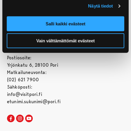
Näytä tiedot
Salli kaikki evästeet
Vain välttämättömät evästeet
© Porin kaupunki
Postiosoite:
Yrjönkatu 6, 28100 Pori
Matkailuneuvonta:
(02) 621 7900
Sähköposti:
info@visitpori.fi
etunimi.sukunimi@pori.fi
Visit Pori Facebookissa
Avautuu uudessa välilehdessä
Visit Pori Instagrammissa
Avautuu uudessa välilehdessä
Visit Pori JuuTuubissa
Avautuu uudessa välilehdessä