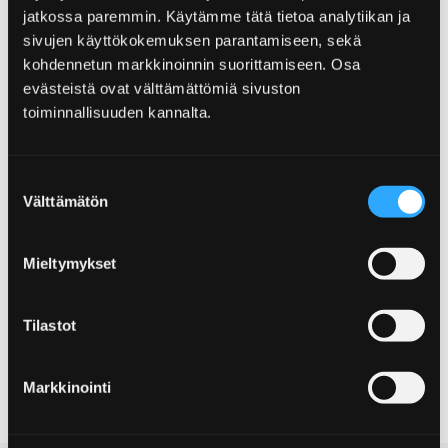
jatkossa paremmin. Käytämme tätä tietoa analytiikan ja
sivujen käyttökokemuksen parantamiseen, sekä
kohdennetun markkinoinnin suorittamiseen. Osa
evästeistä ovat välttämättömiä sivuston
toiminnallisuuden kannalta.
Suostumuksen
Välttämätön
valinta
Mieltymykset
Aikaisempi dia
Seuraa
Tilastot
Markkinointi