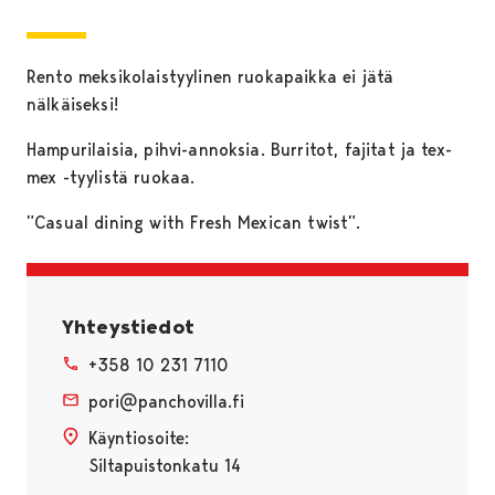
Rento meksikolaistyylinen ruokapaikka ei jätä
nälkäiseksi!
Hampurilaisia, pihvi-annoksia. Burritot, fajitat ja tex-
mex -tyylistä ruokaa.
”Casual dining with Fresh Mexican twist”.
Yhteystiedot
+358 10 231 7110
pori@panchovilla.fi
Käyntiosoite:
Siltapuistonkatu 14