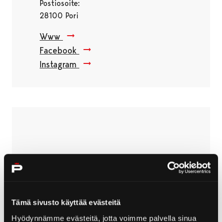
Postiosoite:
28100 Pori
Www
Facebook
Instagram
Ohita upote
Tämä sivusto käyttää evästeitä
Hyödynnämme evästeitä, jotta voimme palvella sinua