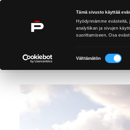
Ohita sisältö
Tämä sivusto käyttää eväs
Hyödynnämme evästeitä, jo
analytiikan ja sivujen kä
suorittamiseen. Osa eväste
Yyteri
Kirjurinluoto
Näe 
ko
Suostumuksen
Välttämätön
valinta
Palvelut
Kulturhuset Fiini
Etusivu