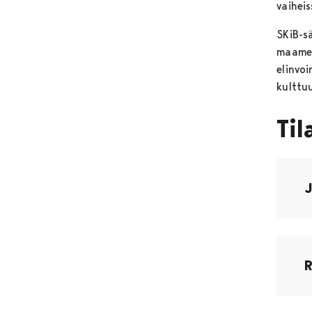
vaihei
SKiB-s
maamer
elinvo
kulttuu
Til