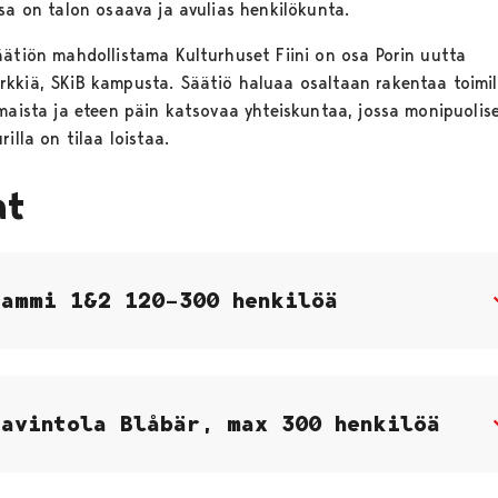
ssa on talon osaava ja avulias henkilökunta.
äätiön mahdollistama Kulturhuset Fiini on osa Porin uutta
kkiä, SKiB kampusta. Säätiö haluaa osaltaan rakentaa toimi
imaista ja eteen päin katsovaa yhteiskuntaa, jossa monipuolise
rilla on tilaa loistaa.
at
Jammi 1&2 120–300 henkilöä
Ravintola Blåbär, max 300 henkilöä