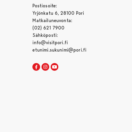
Postiosoite:
Yrjönkatu 6, 28100 Pori
Matkailuneuvonta:
(02) 621 7900
Sähköposti:
info@visitpori.fi
etunimi.sukunimi@pori.fi
Visit Pori Facebookissa
Avautuu uudessa välilehdessä
Visit Pori Instagrammissa
Avautuu uudessa välilehdessä
Visit Pori JuuTuubissa
Avautuu uudessa välilehdessä