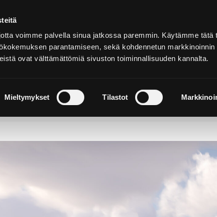
teitä
Suomeksi
tta voimme palvella sinua jatkossa paremmin. Käytämme tätä t
yttökokemuksen parantamiseen, sekä kohdennetun markkinoinnin
istä ovat välttämättömiä sivuston toiminnallisuuden kannalta.
ja
Majoitu ja
Luonto ja
e
nauti
retkeily
Mieltymykset
Tilastot
Markkinoin