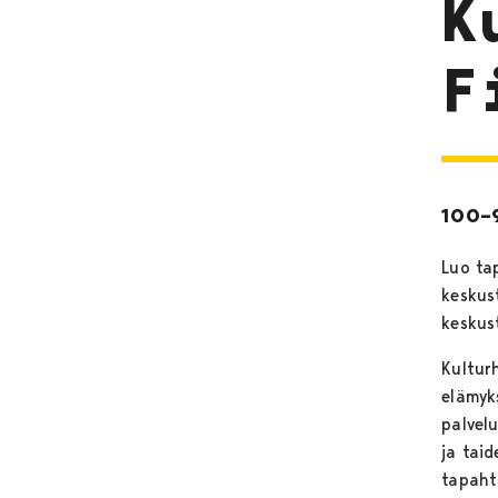
K
F
100–
Luo tap
keskus
keskus
Kulturh
elämyk
palvelu
ja tai
tapaht