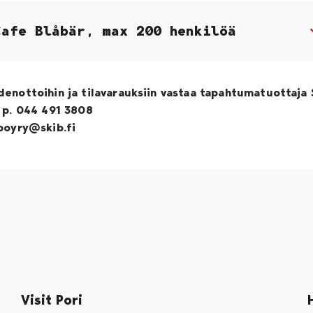
Cafe Blåbär, max 200 henkilöä
enottoihin ja tilavarauksiin vastaa tapahtumatuottaja 
 p. 044 491 3808
poyry@skib.fi
Visit Pori