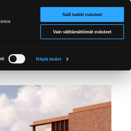
Salli kaikki evästeet
Verkkokauppa
Hae sivustolta
ietoa
Vain välttämättömät evästeet
Retket ja
Järjestä
opastukset
tapahtuma
ti
Näytä tiedot