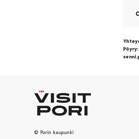
Yhteyd
Pöyry:
senni.
© Porin kaupunki