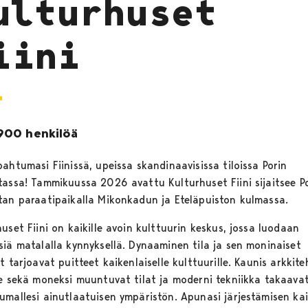
ulturhuset
iini
900 henkilöä
ahtumasi Fiinissä, upeissa skandinaavisissa tiloissa Porin
tassa! Tammikuussa 2026 avattu Kulturhuset Fiini sijaitsee P
tan paraatipaikalla Mikonkadun ja Eteläpuiston kulmassa.
uset Fiini on kaikille avoin kulttuurin keskus, jossa luodaan
siä matalalla kynnyksellä. Dynaaminen tila ja sen moninaiset
t tarjoavat puitteet kaikenlaiselle kulttuurille. Kaunis arkkite
de sekä moneksi muuntuvat tilat ja moderni tekniikka takaava
umallesi ainutlaatuisen ympäristön. Apunasi järjestämisen kai