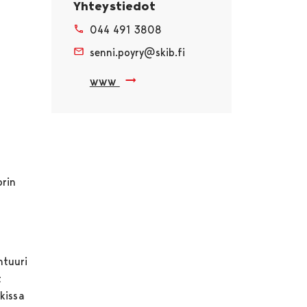
Yhteystiedot
044 491 3808
senni.poyry@skib.fi
www
orin
htuuri
t
kissa