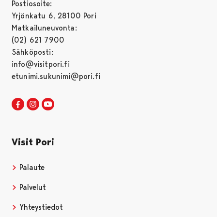
Postiosoite:
Yrjönkatu 6, 28100 Pori
Matkailuneuvonta:
(02) 621 7900
Sähköposti:
info@visitpori.fi
etunimi.sukunimi@pori.fi
Visit Pori Facebookissa
Avautuu uudessa välilehdessä
Visit Pori Instagrammissa
Avautuu uudessa välilehdessä
Visit Pori JuuTuubissa
Avautuu uudessa välilehdessä
Visit Pori
Palaute
Palvelut
Yhteystiedot