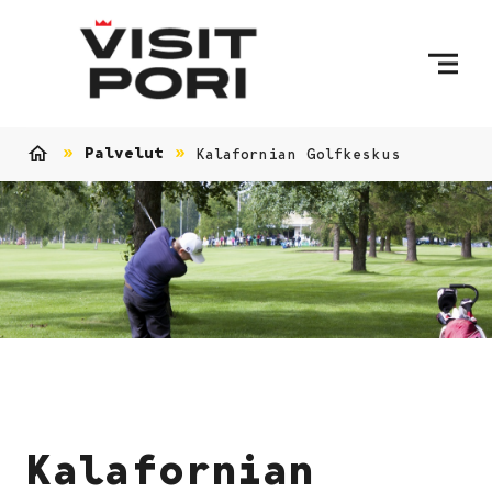
Ohita sisältö
Palvelut
Kalafornian Golfkeskus
Etusivu
Kalafornian