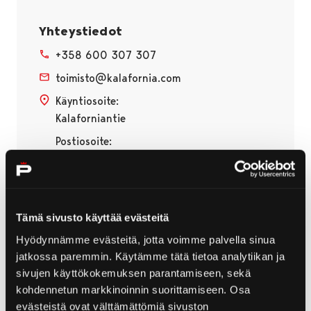
Yhteystiedot
+358 600 307 307
toimisto@kalafornia.com
Käyntiosoite:
Kalaforniantie
Postiosoite:
28100 Pori
Www
Facebook
Tämä sivusto käyttää evästeitä
Hyödynnämme evästeitä, jotta voimme palvella sinua
jatkossa paremmin. Käytämme tätä tietoa analytiikan ja
sivujen käyttökokemuksen parantamiseen, sekä
kohdennetun markkinoinnin suorittamiseen. Osa
Kalafornian golfkenttä
evästeistä ovat välttämättömiä sivuston