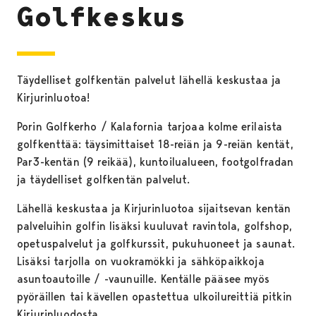
Golfkeskus
Täydelliset golfkentän palvelut lähellä keskustaa ja
Kirjurinluotoa!
Porin Golfkerho / Kalafornia tarjoaa kolme erilaista
golfkenttää: täysimittaiset 18-reiän ja 9-reiän kentät,
Par3-kentän (9 reikää), kuntoilualueen, footgolfradan
ja täydelliset golfkentän palvelut.
Lähellä keskustaa ja Kirjurinluotoa sijaitsevan kentän
palveluihin golfin lisäksi kuuluvat ravintola, golfshop,
opetuspalvelut ja golfkurssit, pukuhuoneet ja saunat.
Lisäksi tarjolla on vuokramökki ja sähköpaikkoja
asuntoautoille / -vaunuille. Kentälle pääsee myös
pyöräillen tai kävellen opastettua ulkoilureittiä pitkin
Kirjurinluodosta.