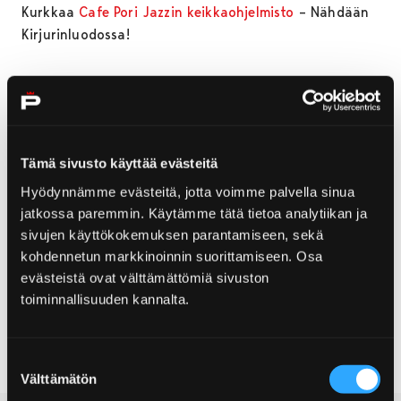
Kurkkaa
Cafe Pori Jazzin keikkaohjelmisto
– Nähdään
Kirjurinluodossa!
Yhteystiedot
Tämä sivusto käyttää evästeitä
+358 40 169 7174
Hyödynnämme evästeitä, jotta voimme palvella sinua
info@cafeporijazz.fi
jatkossa paremmin. Käytämme tätä tietoa analytiikan ja
Käyntiosoite:
sivujen käyttökokemuksen parantamiseen, sekä
Kirjurinluoto, 28100 Pori
kohdennetun markkinoinnin suorittamiseen. Osa
evästeistä ovat välttämättömiä sivuston
Keikat ja tapahtumat
toiminnallisuuden kannalta.
Www
Suostumuksen
Välttämätön
valinta