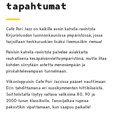
tapahtumat
Cafe Pori Jazz on kaikille avoin kahvila-ravintola
Kirjurinluodon luonnonkauniissa ympäristössä, jossa
tarjoillaan herkkuruokien lisäksi livemusiikin riemua!
Päivisin kahvila-ravintola palvelee asiakkaita
rauhallisena kesäpäivänviettoympäristönä, mutta iltaa
kohden siirrytään astetta menevämpään ja
pirskahtelevampaan tunnelmaan.
Viikonloppuisin Cafe Pori Jazzissa pääset nauttimaan
DJ:n tahdittamana eri vuosikymmenten hittibiiseistä.
Soittolistalta löytyy valtava valikoima 80, 90 ja
2000-luvun klassikoita. Tanssijalkaa rupeaa
pakostikin vipattamaan, kun saapuu paikalle!