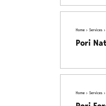
Home
Services
Pori Na
Home
Services
Pori For