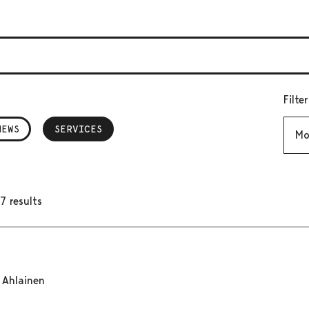
Filte
Mont
NEWS
SERVICES
, SELECTED
7 results
Ahlainen