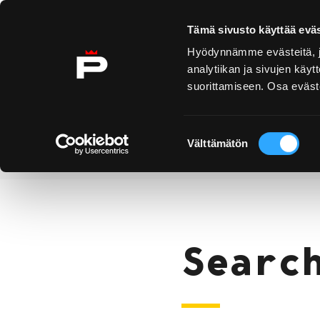
Skip to content
Tämä sivusto käyttää eväs
Hyödynnämme evästeitä, jo
analytiikan ja sivujen kä
suorittamiseen. Osa eväste
Yyteri
Kirjurinluoto
Dis
Ex
Suostumuksen
Välttämätön
valinta
Search
Home
Searc