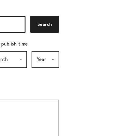
Search
r publish time
h, selection submits the form
Year, selection submits the form