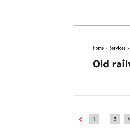
Home
Services
Old rai
…
1
3
4
Previous page