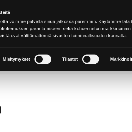
teitä
In
English
tta voimme palvella sinua jatkossa paremmin. Käytämme tätä t
yttökokemuksen parantamiseen, sekä kohdennetun markkinoinnin
istä ovat välttämättömiä sivuston toiminnallisuuden kannalta.
cover and
Stay and
Nature and
perience
Enjoy
Outdoors
Mieltymykset
Tilastot
Markkinoin
h