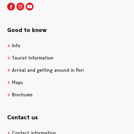
Visit Pori in Facebook
Opens in a new tab
Visit Pori in Instagram
Opens in a new tab
Visit Pori in Youtube
Opens in a new tab
Good to know
Info
Tourist Information
Arrival and getting around in Pori
Maps
Brochures
Contact us
Contact information
Opens in a new tab