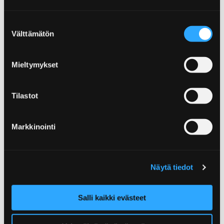
Suostumuksen
Välttämätön
valinta
Mieltymykset
Tilastot
Markkinointi
Excursions and Guided
Tours
Näytä tiedot
Salli kaikki evästeet
Next page