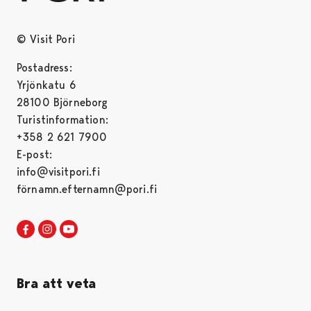
© Visit Pori
Postadress:
Yrjönkatu 6
28100 Björneborg
Turistinformation:
+358 2 621 7900
E-post:
info@visitpori.fi
förnamn.efternamn@pori.fi
Visit Pori in Facebook
Opens in a new tab
Visit Pori in Instagram
Opens in a new tab
Visit Pori in Youtube
Opens in a new tab
Bra att veta