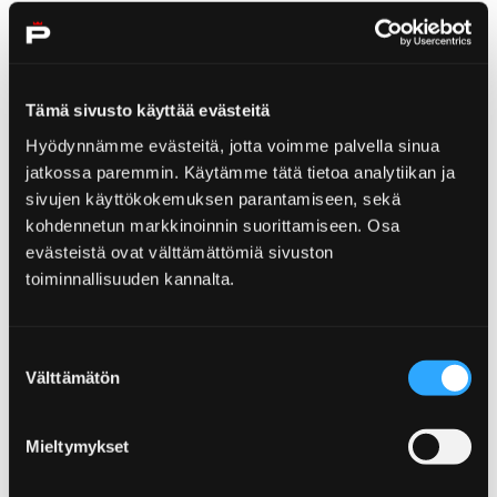
Home
Tjänster
Yyteri Golf
Tämä sivusto käyttää evästeitä
Yyteri Golf
Hyödynnämme evästeitä, jotta voimme palvella sinua
jatkossa paremmin. Käytämme tätä tietoa analytiikan ja
sivujen käyttökokemuksen parantamiseen, sekä
kohdennetun markkinoinnin suorittamiseen. Osa
evästeistä ovat välttämättömiä sivuston
Home
Tjänster
toiminnallisuuden kannalta.
Virkistyshotelli Yyteri / Stängt tills vidare
Virkistyshotelli Yyteri /
Suostumuksen
Välttämätön
valinta
Stängt tills vidare
Mieltymykset