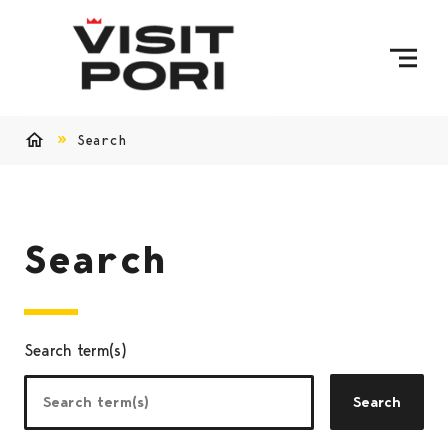
Skip to content
Search
Home
Search
Search term(s)
Search