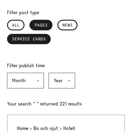
Filter post type
ALL
PAGES
, SELECTED
NEWS
SERVICE CARDS
, SELECTED
Filter publish time
Month, selection submits the form
Year, selection submits the form
Your search " " returned 221 results
Home
Bo och njut
Hotell