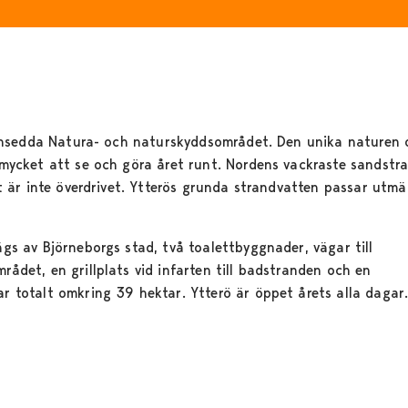
t ansedda Natura- och naturskyddsområdet. Den unika naturen 
mycket att se och göra året runt. Nordens vackraste sandstr
t är inte överdrivet. Ytterös grunda strandvatten passar utmä
gs av Björneborgs stad, två toalettbyggnader, vägar till
ådet, en grillplats vid infarten till badstranden och en
r totalt omkring 39 hektar. Ytterö är öppet årets alla dagar