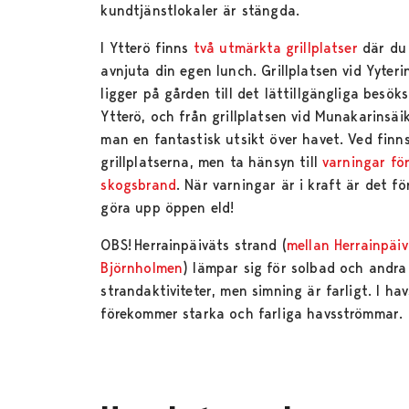
kundtjänstlokaler är stängda.
I Ytterö finns
två utmärkta grillplatser
där du
avnjuta din egen lunch. Grillplatsen vid Yyteri
ligger på gården till det lättillgängliga besöks
Ytterö, och från grillplatsen vid Munakarinsäi
man en fantastisk utsikt över havet. Ved finn
grillplatserna, men ta hänsyn till
varningar fö
skogsbrand
. När varningar är i kraft är det f
göra upp öppen eld!
OBS! Herrainpäiväts strand (
mellan Herrainpäi
Björnholmen
) lämpar sig för solbad och andra
strandaktiviteter, men simning är farligt. I h
förekommer starka och farliga havsströmmar.