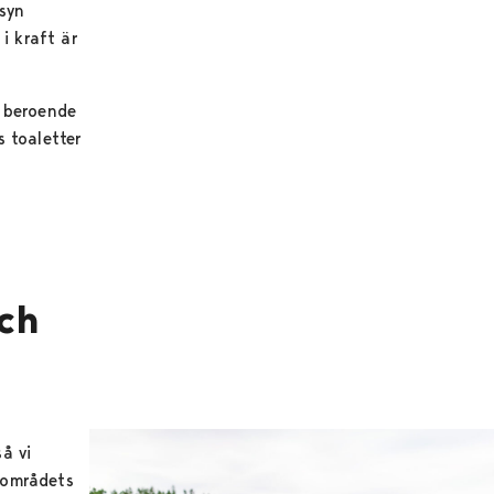
nsyn
 i kraft är
r beroende
s toaletter
ch
å vi
 områdets