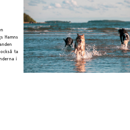
en
gs Hamns
randen
 också ta
änderna i