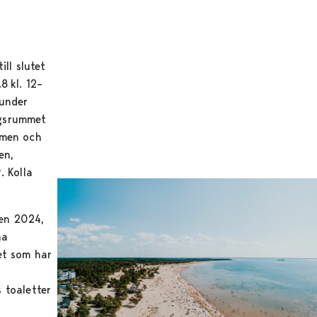
ill slutet
8 kl. 12–
 under
ngsrummet
mmen och
en,
. Kolla
en 2024,
na
et som har
 toaletter