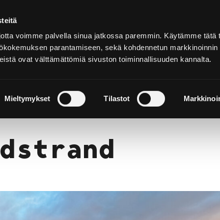
teitä
På
svenska
tta voimme palvella sinua jatkossa paremmin. Käytämme tätä t
yttökokemuksen parantamiseen, sekä kohdennetun markkinoinnin
istä ovat välttämättömiä sivuston toiminnallisuuden kannalta.
h upplev
Bo och njut
Natur och utflykter
Mieltymykset
Tilastot
Markkinoin
dstrand