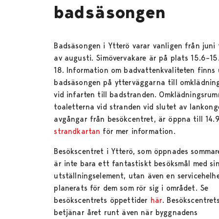
badsäsongen
Badsäsongen i Ytterö varar vanligen från juni t
av augusti. Simövervakare är på plats 15.6–15.
18. Information om badvattenkvaliteten finns
badsäsongen på ytterväggarna till omklädni
vid infarten till badstranden. Omklädningsru
toaletterna vid stranden vid slutet av lankong
avgångar från besökcentret, är öppna till 14.9
strandkartan
för mer information.
Besökscentret i Ytterö, som öppnades sommar
är inte bara ett fantastiskt besöksmål med si
utställningselement, utan även en servicehelh
planerats för dem som rör sig i området. Se
besökscentrets öppettider
här
. Besökscentrets
betjänar året runt även när byggnadens