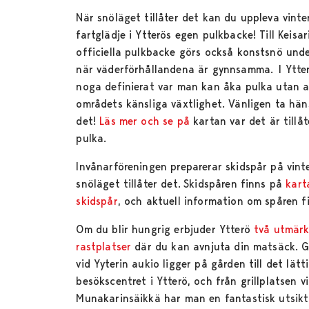
När snöläget tillåter det kan du uppleva vinte
fartglädje i Ytterös egen pulkbacke! Till Keisa
officiella pulkbacke görs också konstsnö unde
när väderförhållandena är gynnsamma. I Ytte
noga definierat var man kan åka pulka utan 
områdets känsliga växtlighet. Vänligen ta häns
det!
Läs mer och se på
kartan
var det är tillå
pulka.
Invånarföreningen preparerar skidspår på vint
snöläget tillåter det. Skidspåren finns på
kart
skidspår
, och aktuell information om spåren f
Om du blir hungrig erbjuder Ytterö
två utmärk
rastplatser
där du kan avnjuta din matsäck. Gr
vid Yyterin aukio ligger på gården till det lätt
besökscentret i Ytterö, och från grillplatsen v
Munakarinsäikkä har man en fantastisk utsikt