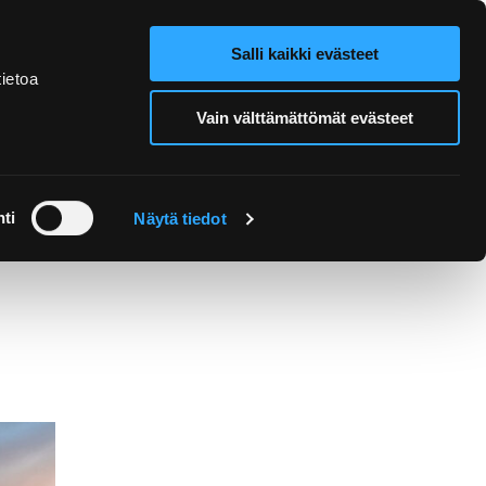
Salli kaikki evästeet
Webbutik
Search from site
ietoa
Vain välttämättömät evästeet
Utflykter och guidning
ti
Näytä tiedot