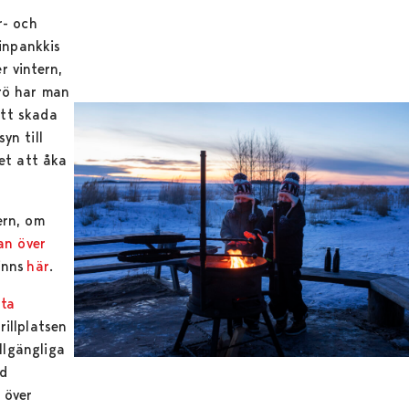
r- och
rinpankkis
r vintern,
rö har man
att skada
yn till
tet att åka
ern, om
an över
inns
här
.
ta
illplatsen
illgängliga
id
 över