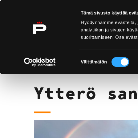
Skip to content
Tämä sivusto käyttää eväs
Hyödynnämme evästeitä, jo
analytiikan ja sivujen kä
suorittamiseen. Osa eväste
Yyteri
Kirjurinluoto
Se oc
Suostumuksen
Yyteri
Ytterö sandstrand
Välttämätön
valinta
Home
Ytterö san