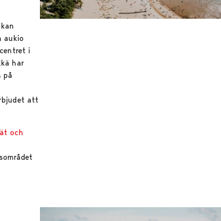
 kan
n aukio
centret i
kkä har
s på
r
örbjudet att
vät och
avsområdet