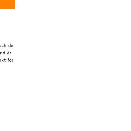
och de
and är
rkt för
.