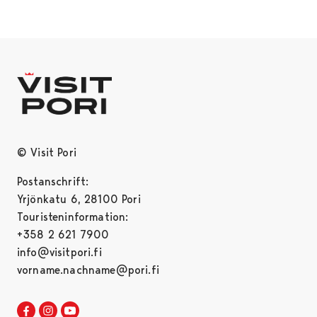
© Visit Pori
Postanschrift:
Yrjönkatu 6, 28100 Pori
Touristeninformation:
+358 2 621 7900
info@visitpori.fi
vorname.nachname@pori.fi
Visit Pori in Facebook
Opens in a new tab
Visit Pori in Instagram
Opens in a new tab
Visit Pori in Youtube
Opens in a new tab