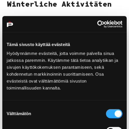
Winterliche Aktivitäten
Yyteri ist auch im Winter einen Ausflug wert. Sobald
genug Schnee liegt, ist das Gebiet ein beliebter
Rodeltreff. Die offizielle Schlittenbahn an der Düne
Keisarinpankki wird bei Bedarf mit Kunstschnee
Tämä sivusto käyttää evästeitä
präpariert, sofern die Temperaturen es zulassen. Bitte
Hyödynnämme evästeitä, jotta voimme palvella sinua
nur auf den entsprechend gezeichneten Hängen
jatkossa paremmin. Käytämme tätä tietoa analytiikan ja
rodeln, um die empfindliche Dünenvegetation von
sivujen käyttökokemuksen parantamiseen, sekä
Yyteri nicht zu schädigen. Wichtiger Hinweis!
Das
kohdennetun markkinoinnin suorittamiseen. Osa
Rodeln ist nur in den Bereichen erlaubt, die auf
evästeistä ovat välttämättömiä sivuston
der Karte grün markiert sind.
toiminnallisuuden kannalta.
Die Anwohnervereinigung unterhält im Winter
Langlaufloipen, sofern es die Schneeverhältnisse
Suostumuksen
zulassen. Die Routen sind auf
Välttämätön
valinta
der
Loipenkarte
eingezeichnet. Aktuelle Informationen
über den Zustand der Loipen finden Sie
hier
.