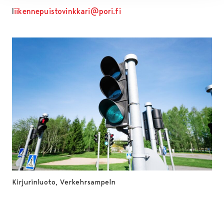
l
iikennepuistovinkkari@pori.fi
Kirjurinluoto, Verkehrsampeln