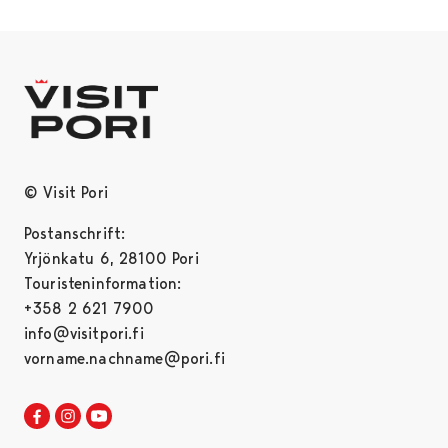
© Visit Pori
Postanschrift:
Yrjönkatu 6, 28100 Pori
Touristeninformation:
+358 2 621 7900
info@visitpori.fi
vorname.nachname@pori.fi
Visit Pori in Facebook
Opens in a new tab
Visit Pori in Instagram
Opens in a new tab
Visit Pori in Youtube
Opens in a new tab