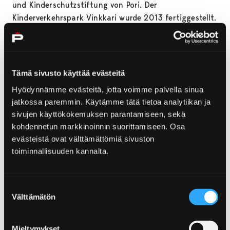
und Kinderschutzstiftung von Pori. Der
Kinderverkehrspark Vinkkari wurde 2013 fertiggestellt.
Öffnungszeiten 2025
Der Vinkkari-Verkehrspark ist geöffnet:
Tämä sivusto käyttää evästeitä
Hyödynnämme evästeitä, jotta voimme palvella sinua
3.6.-3.8. (keine Sonderveranstaltungen)
jatkossa paremmin. Käytämme tätä tietoa analytiikan ja
Di-Fr 12-18
sivujen käyttökokemuksen parantamiseen, sekä
Sa-So 11-14
kohdennetun markkinoinnin suorittamiseen. Osa
Mo geschlossen
evästeistä ovat välttämättömiä sivuston
toiminnallisuuden kannalta.
An Mittsommer, 20.-21. Juni, und am Porispere-
Wochenende, 1. und 2. August, ist der Park
geschlossen.
Suostumuksen
Välttämätön
valinta
9.8.-28.9.
Sa-So 11-15
Mieltymykset