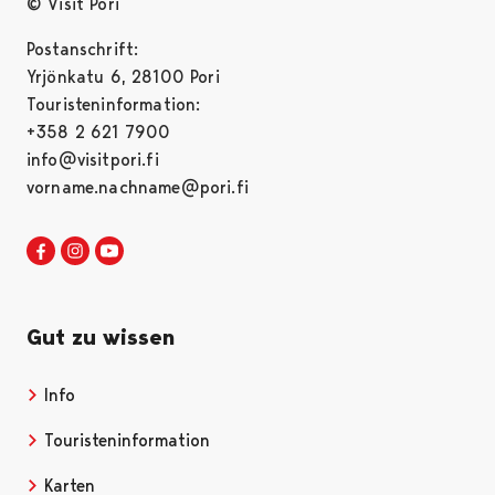
© Visit Pori
Postanschrift:
Yrjönkatu 6, 28100 Pori
Touristeninformation:
+358 2 621 7900
info@visitpori.fi
vorname.nachname@pori.fi
Visit Pori in Facebook
Opens in a new tab
Visit Pori in Instagram
Opens in a new tab
Visit Pori in Youtube
Opens in a new tab
Gut zu wissen
Info
Opens in a new tab
Touristeninformation
Opens in a new tab
Karten
Opens in a new tab