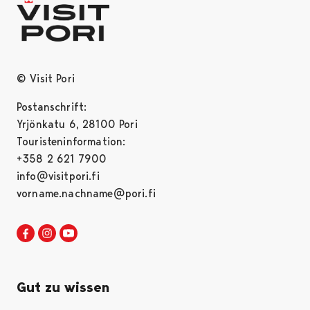
© Visit Pori
Postanschrift:
Yrjönkatu 6, 28100 Pori
Touristeninformation:
+358 2 621 7900
info@visitpori.fi
vorname.nachname@pori.fi
Visit Pori in Facebook
Opens in a new tab
Visit Pori in Instagram
Opens in a new tab
Visit Pori in Youtube
Opens in a new tab
Gut zu wissen