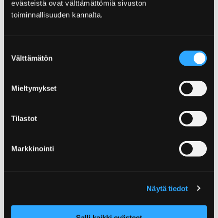
evästeistä ovat välttämättömiä sivuston
toiminnallisuuden kannalta.
Suostumuksen
Välttämätön
valinta
Mieltymykset
Lunch-café Harjun Tupa
Tilastot
Markkinointi
Näytä tiedot
Salli kaikki evästeet