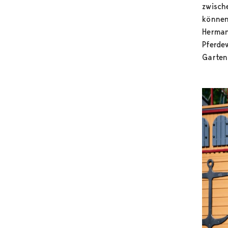
zwisch
können
Hermann
Pferde
Garten