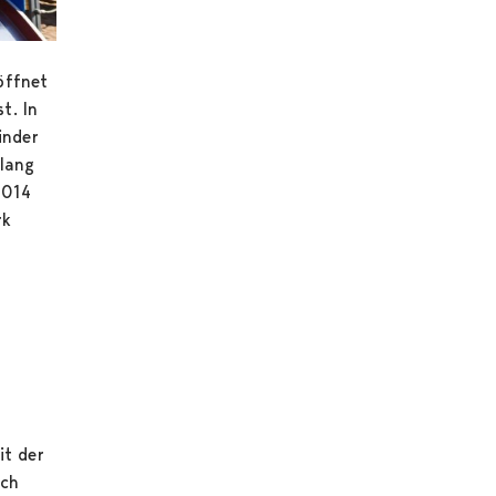
öffnet
t. In
inder
 lang
2014
rk
it der
uch