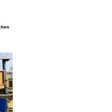
r
ichen