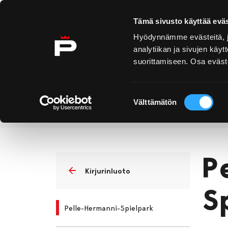
Skip to content
Tämä sivusto käyttää eväs
Hyödynnämme evästeitä, jo
analytiikan ja sivujen kä
suorittamiseen. Osa eväste
Yyteri
Kirjurinluoto
Se
E
Suostumuksen
Välttämätön
valinta
Kirjurinluoto
Pelle-Hermanni-S
Home
P
Kirjurinluoto
S
Pelle-Hermanni-Spielpark