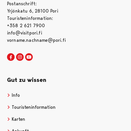
Postanschrift:
Yrjönkatu 6, 28100 Pori
Touristeninformation:
+358 2 621 7900
info@visitpori.fi
vorname.nachname@pori.fi
Visit Pori in Facebook
Opens in a new tab
Visit Pori in Instagram
Opens in a new tab
Visit Pori in Youtube
Opens in a new tab
Gut zu wissen
Info
Opens in a new tab
Touristeninformation
Opens in a new tab
Karten
Opens in a new tab