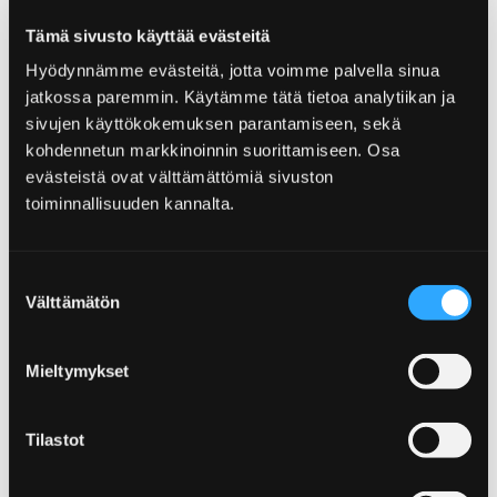
Tämä sivusto käyttää evästeitä
Contact information
Hyödynnämme evästeitä, jotta voimme palvella sinua
+358 2 641 2049
jatkossa paremmin. Käytämme tätä tietoa analytiikan ja
sivujen käyttökokemuksen parantamiseen, sekä
Visiting address:
kohdennetun markkinoinnin suorittamiseen. Osa
Pohjoispuisto 4
evästeistä ovat välttämättömiä sivuston
Post address:
toiminnallisuuden kannalta.
28100 Pori
Www
Suostumuksen
Facebook
Välttämätön
valinta
Mieltymykset
Skip embed
Tilastot