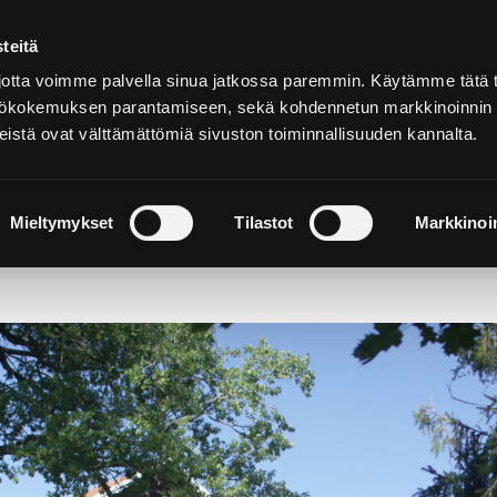
teitä
Auf
Deutsch
tta voimme palvella sinua jatkossa paremmin. Käytämme tätä t
yttökokemuksen parantamiseen, sekä kohdennetun markkinoinnin
istä ovat välttämättömiä sivuston toiminnallisuuden kannalta.
hen und
Sich einquartieren und
N
rleben
genießen
W
Mieltymykset
Tilastot
Markkinoin
llahti