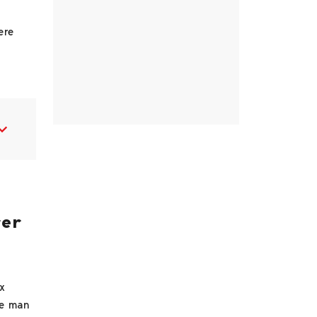
ere
rer
x
te man