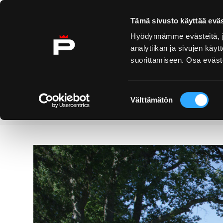
Skip to content
Tämä sivusto käyttää eväs
Hyödynnämme evästeitä, jo
analytiikan ja sivujen kä
suorittamiseen. Osa eväste
Yyteri
Kirjurinluoto
Se
E
Suostumuksen
Välttämätön
valinta
Dienstleistungen
Herrenhaus Ke
Home