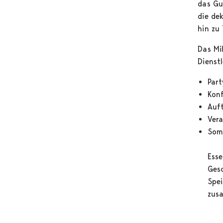
das Gu
die de
hin zu
Das Mi
Dienst
Part
Kon
Auft
Ver
Som
Esse
Gesc
Spei
zusa