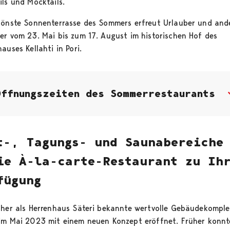
ils und Mocktails.
hönste Sonnenterrasse des Sommers erfreut Urlauber und and
er vom 23. Mai bis zum 17. August im historischen Hof des
auses Kellahti in Pori.
Öffnungszeiten des Sommerrestaurants
t-, Tagungs- und Saunabereiche
ie À-la-carte-Restaurant zu Ih
fügung
üher als Herrenhaus Säteri bekannte wertvolle Gebäudekomple
im Mai 2023 mit einem neuen Konzept eröffnet. Früher konn