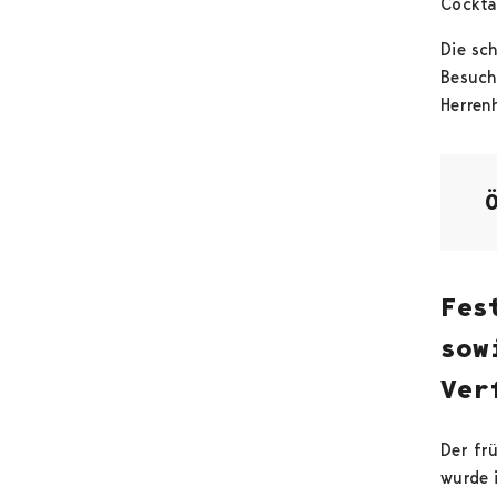
Cockta
Die sc
Besuch
Herrenh
Fes
sow
Ver
Der fr
wurde 