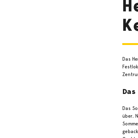
H
K
Das Her
Festlo
Zentrum
Das
Das So
über. 
Sommer
geback