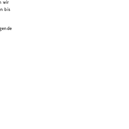
n wir
n bis
lgende
e