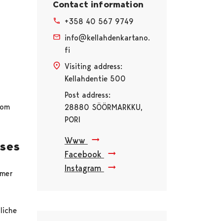
Contact information
+358 40 567 9749
info@kellahdenkartano.
fi
Visiting address:
Kellahdentie 500
Post address:
vom
28880 SÖÖRMARKKU,
PORI
Www
ses
Facebook
Instagram
mmer
liche
Skip embed